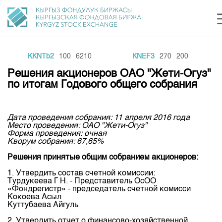
KKNTb2
100
6210
KNEF3
270
200
Центр раскрытия информации
Сектор устойчивого развития
Ин
login
Решения акционеров ОАО "Жети-Огуз"
Финансовый рынок KG
Рус
Кыр
Eng
по итогам Годового общего собрания
О нас
Дата проведения собрания: 11 апреля 2016 года
Направления
Общая информация
Место проведения: ОАО "Жети-Огуз"
Форма проведения: очная
Акционеры
Кворум собрания: 67,65%
Нормативная база
Товарно-сырьевой сектор
Руководство
Решения принятые общим собранием акционеров:
Листинг
Статистика торгов
Биржевая деятельность
Внутренний аудитор
1. Утвердить состав счетной комиссии:
Центр раскрытия информации
Турдукеева Г Н. - Представитель ОсОО
Депозитарная деятельность
«Фондрегистр» - председатель счетной комисси
Комитеты
Учебный центр
Итоги последних торгов
Тарифы
Кокоева Асыл
Центр раскрытия информации
Куттубаева Айгуль
Архив торгов
Участники торгов
Аналитика
Общая информация
2. Утвердить отчет о финансово-хозяйственной