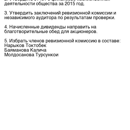
Индекс и Капитализация
Наши партнеры
Финансовый рынок KG
деятельности общества за 2015 год.
План работы на год
Котировки по ЦБ
Cтратегия развития
3. Утвердить заключений ревизионной комиссии и
Пресс-клуб
независимого аудитора по результатам проверки.
Котировки по драг. металлам
Корпоративные документы
25 лет ЗАО КФБ
4. Начисленные дивиденды направить на
Расписание аукционов по ГЦБ
благотворительные обед для акционеров.
Контакты
Результаты аукционов ГЦБ
5. Избрать членов ревизионной комиссию в составе:
Нарыков Токтобек
Объем ГЦБ в обращении
Баяманова Калича
Молдосанова Турсункои
Результаты аукционов по депозитам