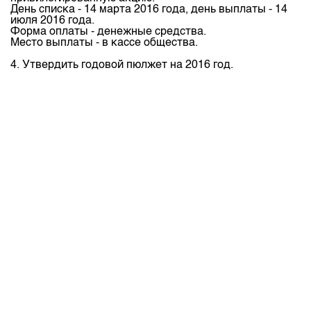
Индекс и Капитализация
Наши партнеры
Финансовый рынок KG
День списка - 14 марта 2016 года, день выплаты - 14
План работы на год
июля 2016 года.
Котировки по ЦБ
Cтратегия развития
Форма оплаты - денежные средства.
Пресс-клуб
Место выплаты - в кассе общества.
Котировки по драг. металлам
Корпоративные документы
25 лет ЗАО КФБ
4. Утвердить годовой пюлжет на 2016 год.
Расписание аукционов по ГЦБ
Контакты
Результаты аукционов ГЦБ
Объем ГЦБ в обращении
Результаты аукционов по депозитам