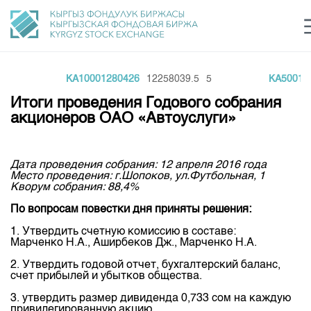
00
KA10001280426
12258039.5
5
KA500128
Центр раскрытия информации
Сектор устойчивого развития
Ин
login
Итоги проведения Годового собрания
Финансовый рынок KG
Рус
Кыр
Eng
акционеров ОАО «Автоуслуги»
О нас
Дата проведения собрания: 12 апреля 2016 года
Направления
Общая информация
Место проведения: г.Шопоков, ул.Футбольная, 1
Кворум собрания: 88,4%
Акционеры
Нормативная база
Товарно-сырьевой сектор
По вопросам повестки дня приняты решения:
Руководство
Листинг
1. Утвердить счетную комиссию в составе:
Статистика торгов
Биржевая деятельность
Внутренний аудитор
Марченко Н.А., Аширбеков Дж., Марченко Н.А.
Центр раскрытия информации
Депозитарная деятельность
2. Утвердить годовой отчет, бухгалтерский баланс,
Комитеты
Учебный центр
Итоги последних торгов
Тарифы
счет прибылей и убытков общества.
Центр раскрытия информации
Архив торгов
Участники торгов
Аналитика
3. утвердить размер дивиденда 0,733 сом на каждую
Общая информация
привилегированную акцию.