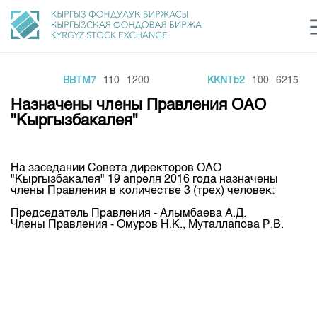
0
BBTM7
110
1200
KKNTb2
100
6215
Центр раскрытия информации
Сектор устойчивого развития
Ин
login
Назначены члены Правления ОАО
Финансовый рынок KG
Рус
Кыр
Eng
"Кыргызбакалея"
О нас
На заседании Совета директоров ОАО
Направления
Общая информация
"Кыргызбакалея" 19 апреля 2016 года назначены
члены Правления в количестве 3 (трех) человек:
Акционеры
Нормативная база
Товарно-сырьевой сектор
Председатель Правления - Алымбаева А.Д.
Руководство
Члены Правления - Омуров Н.К., Муталлапова Р.В.
Листинг
Статистика торгов
Биржевая деятельность
Внутренний аудитор
Центр раскрытия информации
Депозитарная деятельность
Комитеты
Учебный центр
Итоги последних торгов
Тарифы
Центр раскрытия информации
Архив торгов
Участники торгов
Аналитика
Общая информация