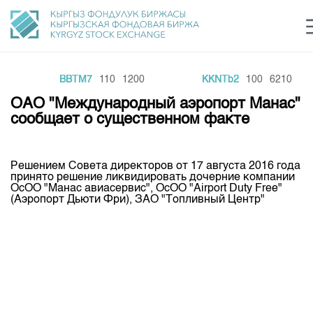
BBTM7
110
1200
KKNTb2
100
6210
Центр раскрытия информации
Сектор устойчивого развития
Ин
login
ОАО "Международный аэропорт Манас"
Финансовый рынок KG
Рус
Кыр
Eng
сообщает о существенном факте
О нас
Решением Совета директоров от 17 августа 2016 года
Направления
Общая информация
принято решение ликвидировать дочерние компании
ОсОО "Манас авиасервис", ОсОО "Airport Duty Free"
Акционеры
(Аэропорт Дьюти Фри), ЗАО "Топливный Центр"
Нормативная база
Товарно-сырьевой сектор
Руководство
Листинг
Статистика торгов
Биржевая деятельность
Внутренний аудитор
Центр раскрытия информации
Депозитарная деятельность
Комитеты
Учебный центр
Итоги последних торгов
Тарифы
Центр раскрытия информации
Архив торгов
Участники торгов
Аналитика
Общая информация