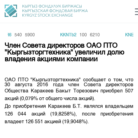
AIR6
540
5900
KKNTb2
100
6210
KNEF3
Центр раскрытия информации
Сектор устойчивого развития
Ин
login
Член Совета директоров ОАО ПТО
Финансовый рынок KG
Рус
Кыр
Eng
"Кыргызторгтехника" увеличил долю
владения акциями компании
О нас
Направления
Общая информация
ОАО ПТО "Кыргызторгтехника" сообщает о том, что
30 августа 2016 года член Совета директоров
Акционеры
Нормативная база
Общества Каракеев Бакыт Торезович приобрел
Товарно-сырьевой сектор
507
Руководство
акций (0,079% от общего числа акций).
Листинг
Статистика торгов
Биржевая деятельность
До приобретения Каракеев Б.Т. являлся владельцем
Внутренний аудитор
Центр раскрытия информации
126 044 акций (19,8258%), после приобретения
Депозитарная деятельность
Комитеты
Учебный центр
Итоги последних торгов
Тарифы
владеет 126 551 акцией (19,9048%).
Центр раскрытия информации
Архив торгов
Участники торгов
Аналитика
Общая информация