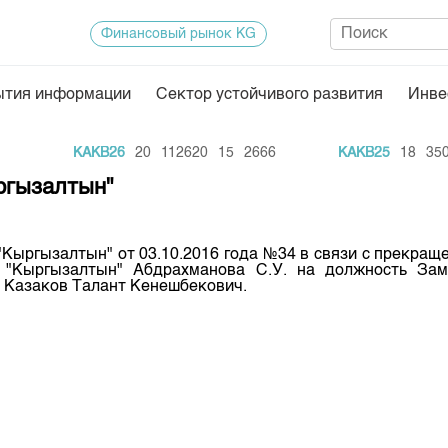
Финансовый рынок KG
ытия информации
Сектор устойчивого развития
Инве
Нормативная база
Статисти
KAKB26
20
112620
15
2666
KAKB25
18
3500
ектор
Биржевая деятельность
Итоги пос
ргызалтын"
Депозитарная деятельность
Архив тор
нформации
Центр раскрытия информации
Индекс и 
"Кыргызалтын" от 03.10.2016 года №34 в связи с прекра
 "Кыргызалтын" Абдрахманова С.У. на должность Зам
Котировки
 Казаков Талант Кенешбекович.
Котировки
KG
Расписани
Результат
Объем ГЦ
Результат