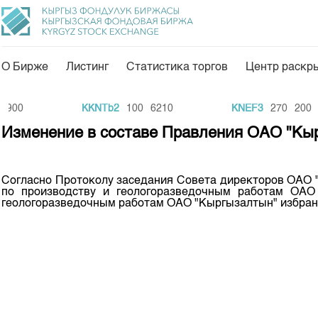
О Бирже
Листинг
Статистика торгов
Центр раскр
О нас
Направления
900
KKNTb2
100
6210
KNEF3
270
200
Общая информация
Товарно-сырьевой с
Изменение в составе Правления ОАО "Кы
Акционеры
Листинг
Руководство
Центр раскрытия и
Согласно Протоколу заседания Совета директоров ОАО 
по производству и геологоразведочным работам ОАО
Внутренний аудитор
Тарифы
геологоразведочным работам ОАО "Кыргызалтын" избран
Аналитика
Комитеты
Финансовый рынок 
Участники торгов
Пресс-клуб
Наши партнеры
25 лет ЗАО КФБ
Cтратегия развития