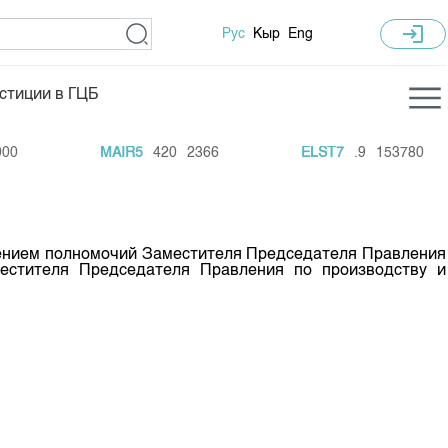
login
Рус
Кыр
Eng
стиции в ГЦБ
ка торгов
Учебный центр
0
MAIR5
420
2366
ELST7
.9
153780
ледних торгов
Общая информация
гов
План работы на год
Капитализация
щением полномочий Заместителя Председателя Правления
естителя Председателя Правления по производству и
 по ЦБ
 по драг. металлам
е аукционов по ГЦБ
ы аукционов ГЦБ
Б в обращении
ы аукционов по