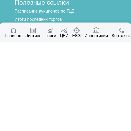
Полезные ссылки
Расписание аукционов по ГЦБ
Итоги последних торгов
Котировки по ЦБ
Главная
Центр раскрытия информации
Листинг
Торги
ЦРИ
ESG
Инвестиции
Контакты
О нас
Общая информация
Контакты
Руководство
Наши партнеры
Контакты
+996 312 31 14 84
+996 551 31 14 84
office@kse.kg