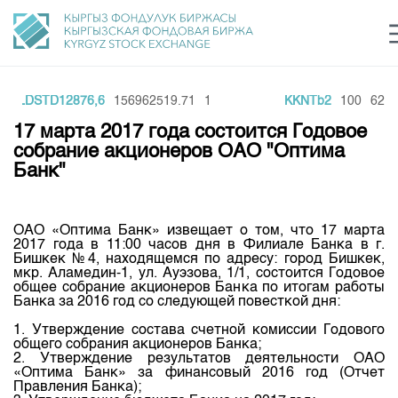
GOLDSTD12876,6
156962519.71
1
KKNTb2
100
6210
Центр раскрытия информации
Сектор устойчивого развития
Ин
login
17 марта 2017 года состоится Годовое
Финансовый рынок KG
Рус
Кыр
Eng
собрание акционеров ОАО "Оптима
Банк"
О нас
Направления
Общая информация
ОАО «Оптима Банк» извещает о том, что 17 марта
2017 года в 11:00 часов дня в Филиале Банка в г.
Акционеры
Бишкек №4, находящемся по адресу: город Бишкек,
Нормативная база
Товарно-сырьевой сектор
мкр. Аламедин-1, ул. Ауэзова, 1/1, состоится Годовое
Руководство
общее собрание акционеров Банка по итогам работы
Листинг
Банка за 2016 год со следующей повесткой дня:
Статистика торгов
Биржевая деятельность
Внутренний аудитор
Центр раскрытия информации
1. Утверждение состава счетной комиссии Годового
Депозитарная деятельность
Комитеты
Учебный центр
общего собрания акционеров Банка;
Итоги последних торгов
Тарифы
2. Утверждение результатов деятельности ОАО
Центр раскрытия информации
«Оптима Банк» за финансовый 2016 год (Отчет
Архив торгов
Участники торгов
Аналитика
Общая информация
Правления Банка);