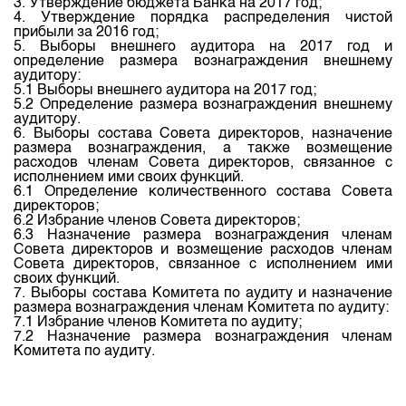
3. Утверждение бюджета Банка на 2017 год;
Индекс и Капитализация
Наши партнеры
Финансовый рынок KG
План работы на год
4. Утверждение порядка распределения чистой
прибыли за 2016 год;
Котировки по ЦБ
Cтратегия развития
Пресс-клуб
5. Выборы внешнего аудитора на 2017 год и
определение размера вознаграждения внешнему
Котировки по драг. металлам
Корпоративные документы
25 лет ЗАО КФБ
аудитору:
5.1 Выборы внешнего аудитора на 2017 год;
Расписание аукционов по ГЦБ
Контакты
5.2 Определение размера вознаграждения внешнему
аудитору.
Результаты аукционов ГЦБ
6. Выборы состава Совета директоров, назначение
размера вознаграждения, а также возмещение
Объем ГЦБ в обращении
расходов членам Совета директоров, связанное с
исполнением ими своих функций.
Результаты аукционов по депозитам
6.1 Определение количественного состава Совета
директоров;
6.2 Избрание членов Совета директоров;
6.3 Назначение размера вознаграждения членам
Совета директоров и возмещение расходов членам
Совета директоров, связанное с исполнением ими
своих функций.
7. Выборы состава Комитета по аудиту и назначение
размера вознаграждения членам Комитета по аудиту:
7.1 Избрание членов Комитета по аудиту;
7.2 Назначение размера вознаграждения членам
Комитета по аудиту.