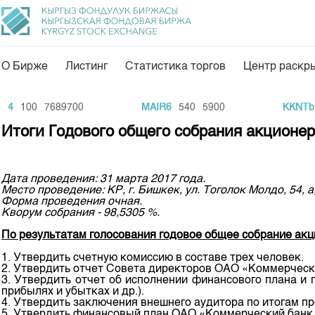
О Бирже
Листинг
Статистика торгов
Центр раскр
О нас
Направления
4
100
7689700
MAIR6
540
5900
KKNTb2
Общая информация
Товарно-сырьевой с
Итоги Годового общего собрания акцио
Акционеры
Листинг
Руководство
Центр раскрытия и
Дата проведения: 31 марта 2017 года.
Место проведение: КР, г. Бишкек, ул. Тоголок Молдо, 54
Внутренний аудитор
Тарифы
Форма проведения очная.
Кворум собрания - 98,5305 %.
Аналитика
Комитеты
По результатам голосования годовое общее собрание ак
Финансовый рынок 
Участники торгов
1. Утвердить счетную комиссию в составе трех человек.
Пресс-клуб
2. Утвердить отчет Совета директоров ОАО «Коммерчес
Наши партнеры
3. Утвердить отчет об исполнении финансового плана и
25 лет ЗАО КФБ
прибылях и убытках и др.).
Cтратегия развития
4. Утвердить заключения внешнего аудитора по итогам 
5. Утвердить финансовый план ОАО «Коммерческий бан