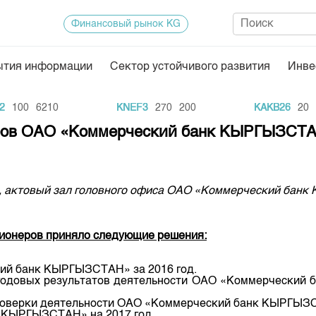
Финансовый рынок KG
ытия информации
Сектор устойчивого развития
Инве
Нормативная база
Статисти
100
6210
KNEF3
270
200
KAKB26
20
1
ектор
Биржевая деятельность
Итоги пос
неров ОАО «Коммерческий банк КЫРГЫЗСТ
Депозитарная деятельность
Архив тор
нформации
Центр раскрытия информации
Индекс и 
, а, актовый зал головного офиса ОАО «Коммерческий бан
Котировки
Котировки
ционеров приняло следующие решения:
KG
Расписани
Результат
кий банк КЫРГЫЗСТАН» за 2016 год.
 годовых результатов деятельности ОАО «Коммерческий 
Объем ГЦ
проверки деятельности ОАО «Коммерческий банк КЫРГЫЗС
Результат
к КЫРГЫЗСТАН» на 2017 год.