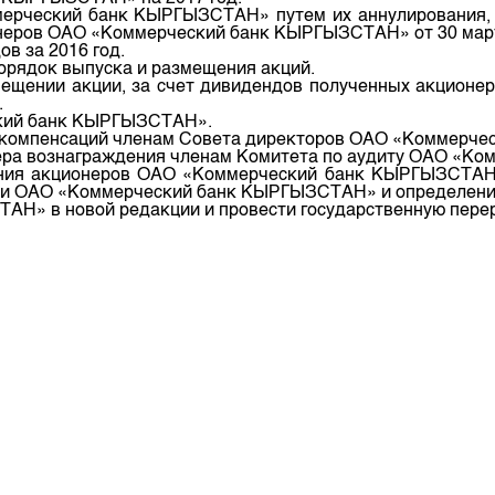
ерческий банк КЫРГЫЗСТАН» путем их аннулирования, в
депозита
онеров ОАО «Коммерческий банк КЫРГЫЗСТАН» от 30 март
в за 2016 год.
орядок выпуска и размещения акций.
мещении акции, за счет дивидендов полученных акционера
.
ский банк КЫРГЫЗСТАН».
 и компенсаций членам Совета директоров ОАО «Коммерч
змера вознаграждения членам Комитета по аудиту ОАО «
ания акционеров ОАО «Коммерческий банк КЫРГЫЗСТАН» 
ости ОАО «Коммерческий банк КЫРГЫЗСТАН» и определени
Н» в новой редакции и провести государственную перер