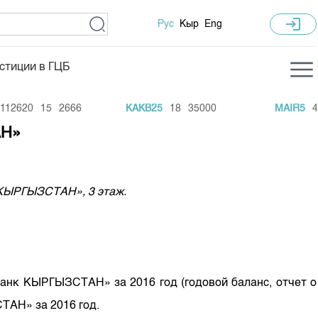
login
Рус
Кыр
Eng
стиции в ГЦБ
ка торгов
Учебный центр
12620
15
2666
KAKB25
18
35000
MAIR5
42
ледних торгов
Общая информация
АН»
гов
План работы на год
Капитализация
к КЫРГЫЗСТАН», 3 этаж.
 по ЦБ
 по драг. металлам
е аукционов по ГЦБ
ы аукционов ГЦБ
банк КЫРГЫЗСТАН» за 2016 год (годовой баланс, отчет о
Б в обращении
ТАН» за 2016 год.
ы аукционов по