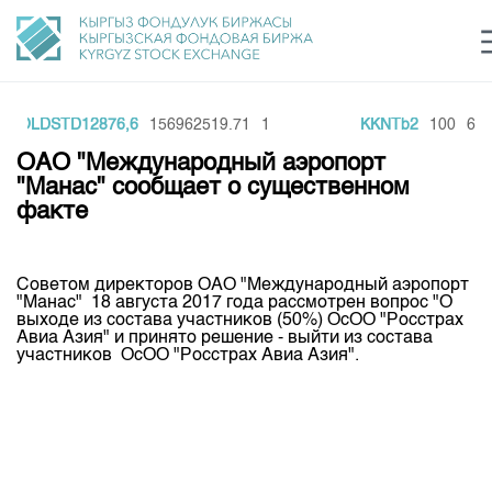
GOLDSTD12876,6
156962519.71
1
KKNTb2
100
621
Центр раскрытия информации
Сектор устойчивого развития
Ин
login
ОАО "Международный аэропорт
Финансовый рынок KG
Рус
Кыр
Eng
"Манас" сообщает о существенном
факте
О нас
Направления
Общая информация
Советом директоров ОАО "Международный аэропорт
"Манас" 18 августа 2017 года рассмотрен вопрос "О
Акционеры
выходе из состава участников (50%) ОсОО "Росстрах
Нормативная база
Товарно-сырьевой сектор
Авиа Азия" и принято решение - выйти из состава
Руководство
участников ОсОО "Росстрах Авиа Азия".
Листинг
Статистика торгов
Биржевая деятельность
Внутренний аудитор
Центр раскрытия информации
Депозитарная деятельность
Комитеты
Учебный центр
Итоги последних торгов
Тарифы
Центр раскрытия информации
Архив торгов
Участники торгов
Аналитика
Общая информация