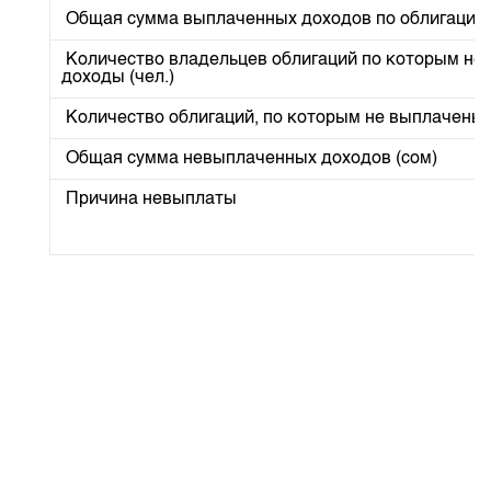
Индекс и Капитализация
Наши партнеры
Финансовый рынок KG
Общая сумма выплаченных доходов по облигациям
План работы на год
Котировки по ЦБ
Cтратегия развития
Пресс-клуб
Количество владельцев облигаций по которым не
доходы (чел.)
Котировки по драг. металлам
Корпоративные документы
25 лет ЗАО КФБ
Расписание аукционов по ГЦБ
Количество облигаций, по которым не выплачены д
Контакты
Результаты аукционов ГЦБ
Общая сумма невыплаченных доходов (сом)
Объем ГЦБ в обращении
Причина невыплаты
Результаты аукционов по депозитам