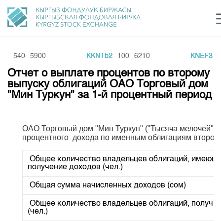
R6
540
5900
KKNTb2
100
6210
KNEF3
2
Центр раскрытия информации
Сектор устойчивого развития
Ин
login
Отчет о выплате процентов по второму
Финансовый рынок KG
Рус
Кыр
Eng
выпуску облигаций ОАО Торговый дом
"Мин Туркун" за 1-й процентный период
О нас
Направления
Общая информация
ОАО Торговый дом "Мин Туркун" ("Тысяча мелочей") 
процентного дохода по именным облигациям второго
Акционеры
Нормативная база
Товарно-сырьевой сектор
Руководство
Общее количество владельцев облигаций, имеющи
Листинг
получение доходов (чел.)
Статистика торгов
Биржевая деятельность
Внутренний аудитор
Центр раскрытия информации
Депозитарная деятельность
Общая сумма начисленных доходов (сом)
Комитеты
Учебный центр
Итоги последних торгов
Тарифы
Центр раскрытия информации
Общее количество владельцев облигаций, получи
Архив торгов
Участники торгов
Аналитика
(чел.)
Общая информация