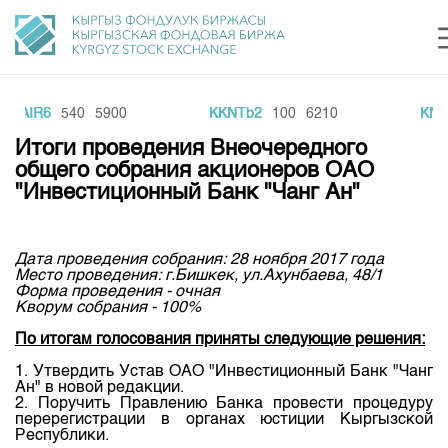
MAIR6
540
5900
KKNTb2
100
6210
KNE
Центр раскрытия информации
Сектор устойчивого развития
Ин
login
Итоги проведения Внеочередного
Финансовый рынок KG
Рус
Кыр
Eng
общего собрания акционеров ОАО
"Инвестиционный Банк "Чанг Ан"
О нас
Направления
Общая информация
Дата проведения собрания: 28 ноября 2017 года
Место проведения: г.Бишкек, ул.Ахунбаева, 48/1
Акционеры
Форма проведения - очная
Нормативная база
Товарно-сырьевой сектор
Кворум собрания - 100%
Руководство
Листинг
По итогам голосования приняты следующие решения:
Статистика торгов
Биржевая деятельность
Внутренний аудитор
Центр раскрытия информации
1. Утвердить Устав ОАО "Инвестиционный Банк "Чанг
Депозитарная деятельность
Комитеты
Учебный центр
Ан" в новой редакции.
Итоги последних торгов
Тарифы
2. Поручить Правлению Банка провести процедуру
Центр раскрытия информации
перерегистрации в органах юстиции Кыргызской
Архив торгов
Участники торгов
Аналитика
Общая информация
Республики.