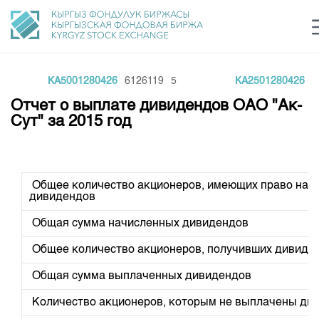
KA5001280426
6126119
5
KA2501280426
3
Центр раскрытия информации
Сектор устойчивого развития
Ин
login
Отчет о выплате дивидендов ОАО "Ак-
Финансовый рынок KG
Рус
Кыр
Eng
Сут" за 2015 год
О нас
Направления
Общая информация
Общее количество акционеров, имеющих право на п
дивидендов
Акционеры
Нормативная база
Товарно-сырьевой сектор
Общая сумма начисленных дивидендов
Руководство
Листинг
Статистика торгов
Биржевая деятельность
Внутренний аудитор
Общее количество акционеров, получивших дивиде
Центр раскрытия информации
Депозитарная деятельность
Комитеты
Учебный центр
Итоги последних торгов
Общая сумма выплаченных дивидендов
Тарифы
Центр раскрытия информации
Архив торгов
Участники торгов
Количество акционеров, которым не выплачены ди
Аналитика
Общая информация