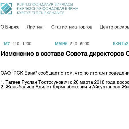
О Бирже
Листинг
Статистика торгов
Центр раскр
О нас
Направления
M7
110
1200
MAIR6
540
5900
KKNTb2
1
Общая информация
Товарно-сырьевой с
Изменение в составе Совета директоров 
Акционеры
Листинг
Руководство
Центр раскрытия и
ОАО "РСК Банк" сообщает о том, что по итогам проведен
Внутренний аудитор
Тарифы
1. Тагаев Руслан Токтосунович с 20 марта 2018 года до
2. Жакыбалиев Адилет Курманбекович и Айсултанова Жи
Аналитика
Комитеты
Финансовый рынок 
Участники торгов
Пресс-клуб
Наши партнеры
25 лет ЗАО КФБ
Cтратегия развития