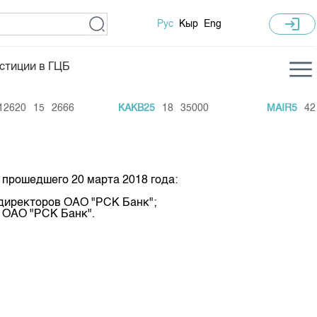
login
Рус
Кыр
Eng
стиции в ГЦБ
ка торгов
Учебный центр
620
15
2666
KAKB25
18
35000
MAIR5
420
ледних торгов
Общая информация
гов
План работы на год
Капитализация
 прошедшего 20 марта 2018 года:
 по ЦБ
 директоров ОАО "РСК Банк";
 ОАО "РСК Банк".
 по драг. металлам
е аукционов по ГЦБ
ы аукционов ГЦБ
Б в обращении
ы аукционов по