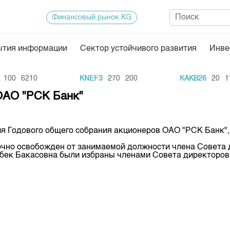
Финансовый рынок KG
ытия информации
Сектор устойчивого развития
Инве
Нормативная база
Статисти
00
6210
KNEF3
270
200
KAKB26
20
112
ектор
Биржевая деятельность
Итоги пос
ОАО "РСК Банк"
Депозитарная деятельность
Архив тор
нформации
Центр раскрытия информации
Индекс и 
ия Годового общего собрания акционеров ОАО "РСК Банк",
Котировки
срочно освобожден от занимаемой должности члена Совета
бек Бакасовна были избраны членами Совета директоров
Котировки
KG
Расписани
Результат
Объем ГЦ
Результат