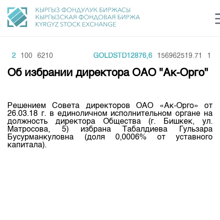
NTb2
100
6210
GOLDSTD12876,6
156962519.71
1
Центр раскрытия информации
Сектор устойчивого развития
Ин
login
Об избрании директора ОАО "Ак-Орго"
Финансовый рынок KG
Рус
Кыр
Eng
О нас
Решением Совета директоров ОАО «Ак-Орго» от
26.03.18 г. в единоличном исполнительном органе на
должность директора Общества (г. Бишкек, ул.
Направления
Общая информация
Матросова, 5) избрана Табалдиева Гульзара
Бусурманкуловна (доля 0,0006% от уставного
Акционеры
Нормативная база
капитала).
Товарно-сырьевой сектор
Руководство
Листинг
Статистика торгов
Биржевая деятельность
Внутренний аудитор
Центр раскрытия информации
Депозитарная деятельность
Комитеты
Учебный центр
Итоги последних торгов
Тарифы
Центр раскрытия информации
Архив торгов
Участники торгов
Аналитика
Общая информация