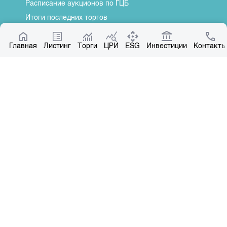
Расписание аукционов по ГЦБ
Итоги последних торгов
Котировки по ЦБ
Главная
Центр раскрытия информации
Листинг
Торги
ЦРИ
ESG
Инвестиции
Контакты
О нас
Общая информация
Контакты
Руководство
Наши партнеры
Контакты
+996 312 31 14 84
+996 551 31 14 84
office@kse.kg