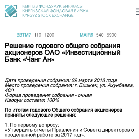
BBTM7
110
1200
MAIR6
540
5900
Центр раскрытия информации
Сектор устойчивого развития
Ин
login
Решение годового общего собрания
Финансовый рынок KG
Рус
Кыр
Eng
акционеров ОАО «Инвестиционный
Банк «Чанг Ан»
О нас
Направления
Общая информация
Дата проведения собрания: 29 марта 2018 года
Место проведения собрания: г. Бишкек, ул. Ахунбаева,
Акционеры
48/1
Нормативная база
Товарно-сырьевой сектор
Форма проведения собрания - очная
Руководство
Кворум составил 100%
Листинг
Статистика торгов
Биржевая деятельность
Внутренний аудитор
По итогам годового Общего собрания акционеров
Центр раскрытия информации
приняты следующие решения:
Депозитарная деятельность
Комитеты
Учебный центр
Итоги последних торгов
Тарифы
1. По первому вопросу:
Центр раскрытия информации
«Утвердить отчеты Правления и Совета директоров о
Архив торгов
Участники торгов
Аналитика
Общая информация
проделанной работе за 2017 год».