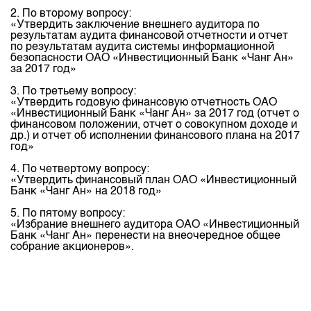
Индекс и Капитализация
Наши партнеры
Финансовый рынок KG
План работы на год
2. По второму вопросу:
«Утвердить заключение внешнего аудитора по
Котировки по ЦБ
Cтратегия развития
Пресс-клуб
результатам аудита финансовой отчетности и отчет
по результатам аудита системы информационной
Котировки по драг. металлам
Корпоративные документы
25 лет ЗАО КФБ
безопасности ОАО «Инвестиционный Банк «Чанг Ан»
за 2017 год»
Расписание аукционов по ГЦБ
Контакты
3. По третьему вопросу:
Результаты аукционов ГЦБ
«Утвердить годовую финансовую отчетность ОАО
«Инвестиционный Банк «Чанг Ан» за 2017 год (отчет о
Объем ГЦБ в обращении
финансовом положении, отчет о совокупном доходе и
др.) и отчет oб исполнении финансового плана на 2017
Результаты аукционов по депозитам
год»
4. По четвертому вопросу:
«Утвердить финансовый план ОАО «Инвестиционный
Банк «Чанг Ан» на 2018 год»
5. По пятому вопросу:
«Избрание внешнего аудитора ОАО «Инвестиционный
Банк «Чанг Ан» перенести на внеочередное общее
собрание акционеров».