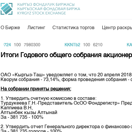
О Бирже
Листинг
Статистика торгов
Центр раскр
О нас
Направления
724
100
7980300
KKNTb2
100
6210
KAK
Общая информация
Товарно-сырьевой с
Итоги Годового общего собрания акцион
Акционеры
Листинг
Руководство
Центр раскрытия и
ОАО «Кыргыз-Таш» уведомляет о том, что 20 апреля 2018 
Кворум собрания - 73,14%, форма проведения собрания - 
Внутренний аудитор
Тарифы
На собрании приняты решения:
Аналитика
Комитеты
1. Утвердить счетную комиссию в составе:
Финансовый рынок 
Турдукеева Г.Н.-Представитель ОсОО Фондрегистр» Пред
Участники торгов
Каппиева В.Н,
Пресс-клуб
Аптынбек кызы Алтынай
Наши партнеры
За - 381 735 - 100%
25 лет ЗАО КФБ
Cтратегия развития
2. Утвердить отчет Генерального директора о финансово-
За - 381 735 голосов - 100%