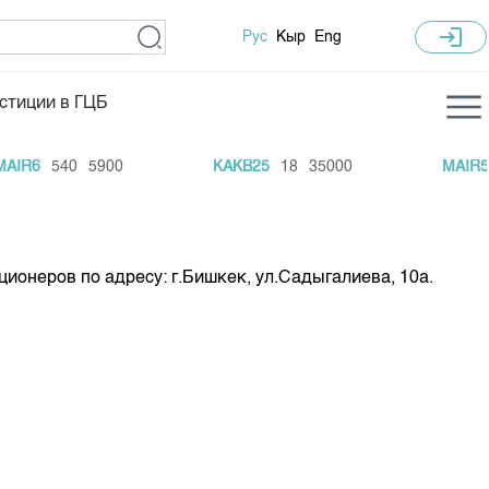
login
Рус
Кыр
Eng
стиции в ГЦБ
ка торгов
Учебный центр
IR6
540
5900
KAKB25
18
35000
MAIR5
ледних торгов
Общая информация
гов
План работы на год
Капитализация
ионеров по адресу: г.Бишкек, ул.Садыгалиева, 10а.
 по ЦБ
 по драг. металлам
е аукционов по ГЦБ
ы аукционов ГЦБ
Б в обращении
ы аукционов по