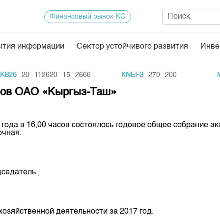
Финансовый рынок KG
ытия информации
Сектор устойчивого развития
Инве
Нормативная база
Статисти
B26
20
112620
15
2666
KNEF3
270
200
MA
ектор
Биржевая деятельность
Итоги пос
еров ОАО «Кыргыз-Таш»
Депозитарная деятельность
Архив тор
нформации
Центр раскрытия информации
Индекс и 
года в 16,00 часов состоялось годовое общее собрание акц
очная.
Котировки
Котировки
KG
Расписани
седатель.,
Результат
Объем ГЦ
хозяйственной деятельности за 2017 год.
Результат