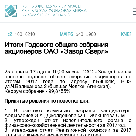
NTb2
100
6210
MAIR6
540
5900
KNEF3
Центр раскрытия информации
Сектор устойчивого развития
Ин
login
Итоги Годового общего собрания
Финансовый рынок KG
Рус
Кыр
Eng
акционеров ОАО «Завод Сверл»
О нас
25 апреля 17года в 10,00 часов, ОАО «Завод Сверл»
Направления
Общая информация
провело годовое общее собрание акционеров по
итогам 2017 года по адресу г.Бишкек, ВПЗ
Акционеры
ул.Ч.Валиханова 2 (бывшая Чолгюн Агинская).
Нормативная база
Товарно-сырьевой сектор
Кворум собрания - 99,8755%
Руководство
Листинг
Принятые решения по повестке дня:
Статистика торгов
Биржевая деятельность
Внутренний аудитор
Центр раскрытия информации
1. В счетную комиссию избраны кандидатуры
Депозитарная деятельность
Абдывасиев Э.А., Джолдошева Ф.Т., Жекшеева С.М.
Комитеты
Учебный центр
Итоги последних торгов
Тарифы
2. утвержден отчет исполнительного органа о
Центр раскрытия информации
финансово-хозяйственной деятельности за 2017год.
Архив торгов
Участники торгов
Аналитика
3. Утвержден отчет Ревизионной комиссии за 2017
Общая информация
год и заключение независимого аудитора.