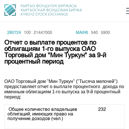
02280724
100
21447000
MAIR6
540
5900
Центр раскрытия информации
Сектор устойчивого развития
Ин
login
Отчет о выплате процентов по
Финансовый рынок KG
Рус
Кыр
Eng
облигациям 1-го выпуска ОАО
Торговый дом "Мин Туркун" за 9-й
О нас
процентный период
Направления
Общая информация
ОАО Торговый дом "Мин Туркун" ("Тысяча мелочей")
Акционеры
Нормативная база
Товарно-сырьевой сектор
предоставляет отчет о выплате процентного дохода по
Руководство
именным облигациям 1-го выпуска за 9-й процентный
Листинг
период:
Статистика торгов
Биржевая деятельность
Внутренний аудитор
Центр раскрытия информации
Депозитарная деятельность
Общее количество владельцев
232
Комитеты
Учебный центр
Итоги последних торгов
Тарифы
облигаций, имеющих право на
Центр раскрытия информации
получение доходов (чел.)
Архив торгов
Участники торгов
Аналитика
Общая информация