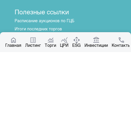
Полезные ссылки
Расписание аукционов по ГЦБ
Итоги последних торгов
Котировки по ЦБ
Главная
Центр раскрытия информации
Листинг
Торги
ЦРИ
ESG
Инвестиции
Контакты
О нас
Общая информация
Контакты
Руководство
Наши партнеры
Контакты
+996 312 31 14 84
+996 551 31 14 84
office@kse.kg