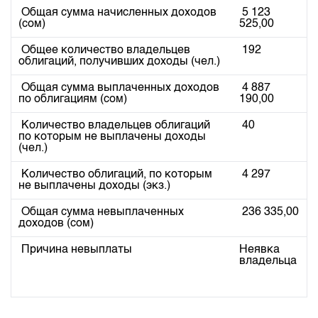
Индекс и Капитализация
Наши партнеры
Финансовый рынок KG
Общая сумма начисленных доходов
5 123
План работы на год
(сом)
525,00
Котировки по ЦБ
Cтратегия развития
Пресс-клуб
Общее количество владельцев
192
Котировки по драг. металлам
Корпоративные документы
25 лет ЗАО КФБ
облигаций, получивших доходы (чел.)
Расписание аукционов по ГЦБ
Контакты
Общая сумма выплаченных доходов
4 887
Результаты аукционов ГЦБ
по облигациям (сом)
190,00
Объем ГЦБ в обращении
Количество владельцев облигаций
40
по которым не выплачены доходы
Результаты аукционов по депозитам
(чел.)
Количество облигаций, по которым
4 297
не выплачены доходы (экз.)
Общая сумма невыплаченных
236 335,00
доходов (сом)
Причина невыплаты
Неявка
владельца