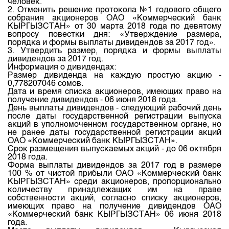
человек.
Индекс и Капитализация
Наши партнеры
Финансовый рынок KG
План работы на год
2. Отменить решение протокола №1 годового общего
собрания акционеров ОАО «Коммерческий банк
Котировки по ЦБ
Cтратегия развития
Пресс-клуб
КЫРГЫЗСТАН» от 30 марта 2018 года по девятому
вопросу повестки дня: «Утверждение размера,
Котировки по драг. металлам
Корпоративные документы
25 лет ЗАО КФБ
порядка и формы выплаты дивидендов за 2017 год».
3. Утвердить размер, порядка и формы выплаты
Расписание аукционов по ГЦБ
Контакты
дивидендов за 2017 год.
Информация о дивидендах:
Результаты аукционов ГЦБ
Размер дивиденда на каждую простую акцию -
0,778207046 сомов.
Объем ГЦБ в обращении
Дата и время списка акционеров, имеющих право на
получение дивидендов - 06 июня 2018 года.
Результаты аукционов по депозитам
День выплаты дивидендов - следующий рабочий день
после даты государственной регистрации выпуска
акций в уполномоченном государственном органе, но
не ранее даты государственной регистрации акций
ОАО «Коммерческий банк КЫРГЫЗСТАН».
Срок размещения выпускаемых акций - до 06 октября
2018 года.
Форма выплаты дивидендов за 2017 год в размере
100 % от чистой прибыли ОАО «Коммерческий банк
КЫРГЫЗСТАН» среди акционеров, пропорционально
количеству принадлежащих им на праве
собственности акций, согласно списку акционеров,
имеющих право на получение дивидендов ОАО
«Коммерческий банк КЫРГЫЗСТАН» 06 июня 2018
года.