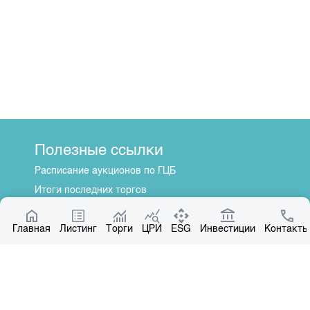
Полезные ссылки
Расписание аукционов по ГЦБ
Итоги последних торгов
Котировки по ЦБ
Главная
Центр раскрытия информации
Листинг
Торги
ЦРИ
ESG
Инвестиции
Контакты
О нас
Общая информация
Контакты
Руководство