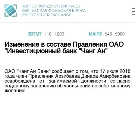
0
BBTM7
110
1200
MAIR6
540
5900
Центр раскрытия информации
Сектор устойчивого развития
Ин
login
Изменение в составе Правления ОАО
Финансовый рынок KG
Рус
Кыр
Eng
"Инвестиционный банк "Чанг Ан"
О нас
ОАО "Чанг Ан Банк" сообщает о том, что 17 июля 2018
Направления
Общая информация
года член Правления Арзибаева Динара Амирбековна
освобождена от занимаемой должности согласно
Акционеры
поданному заявлению об увольнении по собственному
Нормативная база
Товарно-сырьевой сектор
желанию.
Руководство
Листинг
Статистика торгов
Биржевая деятельность
Внутренний аудитор
Центр раскрытия информации
Депозитарная деятельность
Комитеты
Учебный центр
Итоги последних торгов
Тарифы
Центр раскрытия информации
Архив торгов
Участники торгов
Аналитика
Общая информация