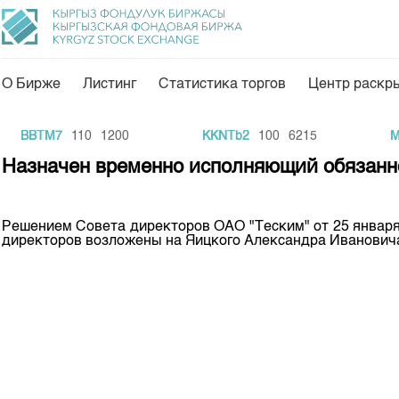
О Бирже
Листинг
Статистика торгов
Центр раскр
О нас
Направления
BBTM7
110
1200
KKNTb2
100
6215
MA
Общая информация
Товарно-сырьевой с
Назначен временно исполняющий обязанн
Акционеры
Листинг
Руководство
Центр раскрытия и
Решением Совета директоров ОАО "Теским" от 25 января
директоров возложены на Яицкого Александра Иванович
Внутренний аудитор
Тарифы
Аналитика
Комитеты
Финансовый рынок 
Участники торгов
Пресс-клуб
Наши партнеры
25 лет ЗАО КФБ
Cтратегия развития