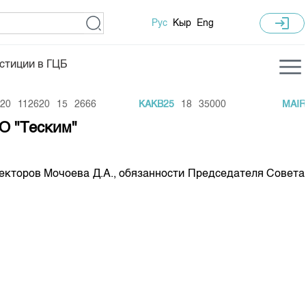
login
Рус
Кыр
Eng
стиции в ГЦБ
ка торгов
Учебный центр
0
112620
15
2666
KAKB25
18
35000
MAIR5
ледних торгов
Общая информация
О "Теским"
гов
План работы на год
Капитализация
екторов Мочоева Д.А., обязанности Председателя Совета
 по ЦБ
 по драг. металлам
е аукционов по ГЦБ
ы аукционов ГЦБ
Б в обращении
ы аукционов по