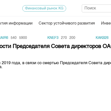
Финансовый рынок KG
ытия информации
Сектор устойчивого развития
Инве
Нормативная база
Статисти
IR6
540
5900
KNEF3
270
200
KAKB26
2
ектор
Биржевая деятельность
Итоги пос
ости Председателя Совета директоров ОА
Депозитарная деятельность
Архив тор
нформации
Центр раскрытия информации
Индекс и 
 2019 года, в связи со смертью Председателя Совета дир
а.
Котировки
Котировки
KG
Расписани
Результат
Объем ГЦ
Результат