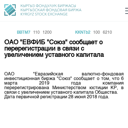
BBTM7
110
1200
KKNTb2
100
6210
Центр раскрытия информации
Сектор устойчивого развития
Ин
login
ОАО "ЕВФИБ "Союз" сообщает о
Финансовый рынок KG
Рус
Кыр
Eng
перерегистрации в связи с
увеличением уставного капитала
О нас
Направления
Общая информация
ОАО "Евразийская валютно-фондовая
инвестиционная биржа "Союз" сообщает о том, что 6
Акционеры
марта 2019 года компания
Нормативная база
Товарно-сырьевой сектор
перерегистрирована Министерством юстиции КР, в
Руководство
связи с увеличением уставного капитала Общества.
Листинг
Дата первичной регистрации 28 июня 2018 года.
Статистика торгов
Биржевая деятельность
Внутренний аудитор
Центр раскрытия информации
Депозитарная деятельность
Комитеты
Учебный центр
Итоги последних торгов
Тарифы
Центр раскрытия информации
Архив торгов
Участники торгов
Аналитика
Общая информация