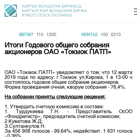
BBTM7
110
1200
KKNTb2
100
6210
Центр раскрытия информации
Сектор устойчивого развития
Ин
login
Итоги Годового общего собрания
Финансовый рынок KG
Рус
Кыр
Eng
акционеров ОАО «Токмок ПАТП»
О нас
ОАО «Токмок ПАТП» уведомляет о том, что 12 марта
Направления
Общая информация
2019 года по адресу: г.Токмок ул.Кирова, 1 в 13-00 ч
состоялось годовое общее собрание акционеров.
Акционеры
Форма проведения очная, кворум собрания - 76,4%.
Нормативная база
Товарно-сырьевой сектор
Руководство
На собрании приняты следующие решения:
Листинг
Статистика торгов
Биржевая деятельность
Внутренний аудитор
1. Утвердить счетную комиссию в составе:
Центр раскрытия информации
1. Турдукеева Г.Н. - Представитель ОсОО
Депозитарная деятельность
«Фондрегистр», председатель счетной комиссии;
Комитеты
Учебный центр
Итоги последних торгов
Тарифы
2.Куватова Ж.Д;
Центр раскрытия информации
З.Султанкулов Н.
Архив торгов
Участники торгов
Аналитика
За 456 908 голосов - 99,64%; недействит. 1 631 голоса
Общая информация
- 0,36%