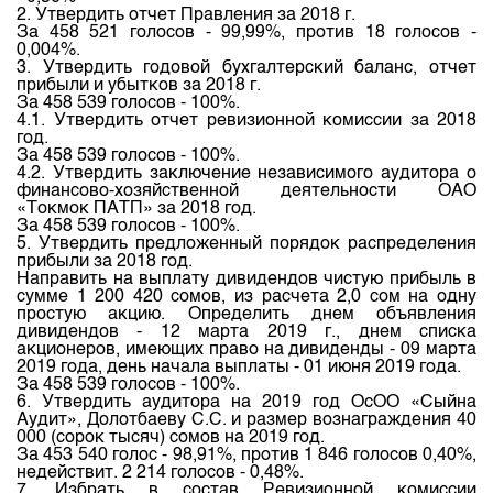
Индекс и Капитализация
Наши партнеры
Финансовый рынок KG
2. Утвердить отчет Правления за 2018 г.
План работы на год
За 458 521 голосов - 99,99%, против 18 голосов -
Котировки по ЦБ
Cтратегия развития
0,004%.
Пресс-клуб
3. Утвердить годовой бухгалтерский баланс, отчет
Котировки по драг. металлам
прибыли и убытков за 2018 г.
Корпоративные документы
25 лет ЗАО КФБ
За 458 539 голосов - 100%.
Расписание аукционов по ГЦБ
4.1. Утвердить отчет ревизионной комиссии за 2018
Контакты
год.
Результаты аукционов ГЦБ
За 458 539 голосов - 100%.
4.2. Утвердить заключение независимого аудитора о
Объем ГЦБ в обращении
финансово-хозяйственной деятельности ОАО
«Токмок ПАТП» за 2018 год.
Результаты аукционов по депозитам
За 458 539 голосов - 100%.
5. Утвердить предложенный порядок распределения
прибыли за 2018 год.
Направить на выплату дивидендов чистую прибыль в
сумме 1 200 420 сомов, из расчета 2,0 сом на одну
простую акцию. Определить днем объявления
дивидендов - 12 марта 2019 г., днем списка
акционеров, имеющих право на дивиденды - 09 марта
2019 года, день начала выплаты - 01 июня 2019 года.
За 458 539 голосов - 100%.
6. Утвердить аудитора на 2019 год ОсОО «Сыйна
Аудит», Долотбаеву С.С. и размер вознаграждения 40
000 (сорок тысяч) сомов на 2019 год.
За 453 540 голос - 98,91%, против 1 846 голосов 0,40%,
недействит. 2 214 голосов - 0,48%.
7. Избрать в состав Ревизионной комиссии