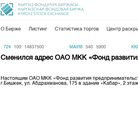
О Бирже
Листинг
Статистика торгов
Центр раскр
О нас
Направления
724
100
14837500
MAIR6
540
5900
KKNT
Общая информация
Товарно-сырьевой с
Сменился адрес ОАО МКК «Фонд развити
Акционеры
Листинг
Руководство
Центр раскрытия и
Настоящим ОАО МКК «Фонд развития предпринимательства
г.Бишкек, ул. Абдрахманова, 175 в здание «Кабар», 2 этаж
Внутренний аудитор
Тарифы
Аналитика
Комитеты
Финансовый рынок 
Участники торгов
Пресс-клуб
Наши партнеры
25 лет ЗАО КФБ
Cтратегия развития