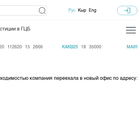
login
Рус
Кыр
Eng
стиции в ГЦБ
ка торгов
Учебный центр
112620
15
2666
KAKB25
18
35000
MAIR5
ледних торгов
Общая информация
гов
План работы на год
Капитализация
ходимостью компания переехала в новый офис по адресу:
 по ЦБ
 по драг. металлам
е аукционов по ГЦБ
ы аукционов ГЦБ
Б в обращении
ы аукционов по