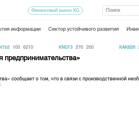
Финансовый рынок KG
ытия информации
Сектор устойчивого развития
Инве
Нормативная база
Статисти
b2
100
6210
KNEF3
270
200
KAKB26
20
ектор
Биржевая деятельность
Итоги пос
я предпринимательства»
Депозитарная деятельность
Архив тор
нформации
Центр раскрытия информации
Индекс и 
» сообщает о том, что в связи с производственной необ
.
Котировки
Котировки
KG
Расписани
Результат
Объем ГЦ
Результат