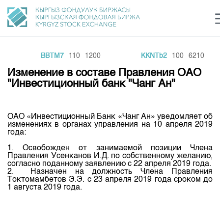
BBTM7
110
1200
KKNTb2
100
6210
Центр раскрытия информации
Сектор устойчивого развития
Ин
login
Изменение в составе Правления ОАО
Финансовый рынок KG
Рус
Кыр
Eng
"Инвестиционный банк "Чанг Ан"
О нас
ОАО «Инвестиционный Банк «Чанг Ан» уведомляет об
Направления
Общая информация
изменениях в органах управления на 10 апреля 2019
года:
Акционеры
Нормативная база
Товарно-сырьевой сектор
1. Освобожден от занимаемой позиции Члена
Руководство
Правления Усенканов И.Д. по собственному желанию,
Листинг
согласно поданному заявлению с 22 апреля 2019 года.
Статистика торгов
Биржевая деятельность
Внутренний аудитор
2. Назначен на должность Члена Правления
Центр раскрытия информации
Токтомамбетов Э.Э. с 23 апреля 2019 года сроком до
Депозитарная деятельность
1 августа 2019 года.
Комитеты
Учебный центр
Итоги последних торгов
Тарифы
Центр раскрытия информации
Архив торгов
Участники торгов
Аналитика
Общая информация