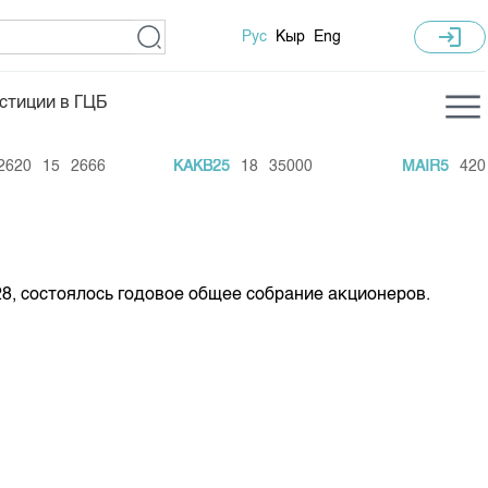
login
Рус
Кыр
Eng
стиции в ГЦБ
ка торгов
Учебный центр
20
15
2666
KAKB25
18
35000
MAIR5
420
ледних торгов
Общая информация
гов
План работы на год
Капитализация
228, состоялось годовое общее собрание акционеров.
 по ЦБ
 по драг. металлам
е аукционов по ГЦБ
ы аукционов ГЦБ
Б в обращении
ы аукционов по