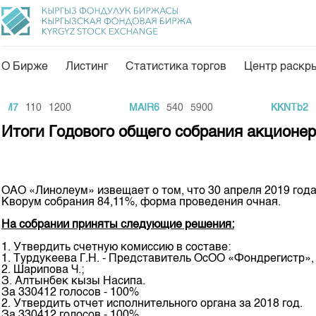
О Бирже
Листинг
Статистика торгов
Центр раскр
О нас
Направления
M7
110
1200
MAIR6
540
5900
KKNTb2
1
Общая информация
Товарно-сырьевой с
Итоги Годового общего собрания акцион
Акционеры
Листинг
Руководство
Центр раскрытия и
ОАО «Линолеум» извещает о том, что 30 апреля 2019 года 
Внутренний аудитор
Тарифы
Кворум собрания 84,11%, форма проведения очная.
Аналитика
Комитеты
На собрании приняты следующие решения:
Финансовый рынок 
1. Утвердить счетную комиссию в составе:
Участники торгов
1. Турдукеева Г.Н. - Представитель ОсОО «Фондрегистр»
Пресс-клуб
2. Шарипова Ч.;
Наши партнеры
З. Алтынбек кызы Насипа.
25 лет ЗАО КФБ
За 330412 голосов - 100%
Cтратегия развития
2. Утвердить отчет исполнительного органа за 2018 год.
За 330412 голосов - 100%