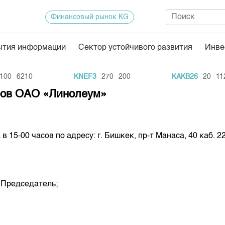
Финансовый рынок KG
ытия информации
Сектор устойчивого развития
Инве
Нормативная база
Статисти
00
6210
KNEF3
270
200
KAKB26
20
1126
ектор
Биржевая деятельность
Итоги пос
еров ОАО «Линолеум»
Депозитарная деятельность
Архив тор
нформации
Центр раскрытия информации
Индекс и 
в 15-00 часов по адресу: г. Бишкек, пр-т Манаса, 40 каб. 
Котировки
Котировки
KG
Расписани
, Председатель;
Результат
Объем ГЦ
Результат