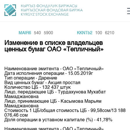
MAIR6
540
5900
KKNTb2
100
6210
Центр раскрытия информации
Сектор устойчивого развития
Ин
login
Изменение в списке владельцев
Финансовый рынок KG
Рус
Кыр
Eng
ценных бумаг ОАО «Тепличный»
О нас
Наименование эмитента - ОАО «Тепличный»
Направления
Общая информация
Дата исполнения операции - 15.05.2019г
Тип операции - Дарение
Акционеры
Вид ценных бумаг - Акция простая
Нормативная база
Товарно-сырьевой сектор
Количество ЦБ - 132 437 штук
Руководство
Лицо, передающее ЦБ - Турдахунова Мухабат
Листинг
Мамаджановна
Статистика торгов
Биржевая деятельность
Внутренний аудитор
Лицо, принимающее ЦБ - Касымова Марьям
Центр раскрытия информации
Мамаджановна
Депозитарная деятельность
Стоимость 1 ЦБ/общая стоимость ЦБ - 99,58сом/13 188
Комитеты
Учебный центр
Итоги последних торгов
Тарифы
076,46 сом
Центр раскрытия информации
Доля операции в уставном капитале (%) - 41,78%
Архив торгов
Участники торгов
Аналитика
Общая информация
Наименование эмитента - ОАО «Тепличный»