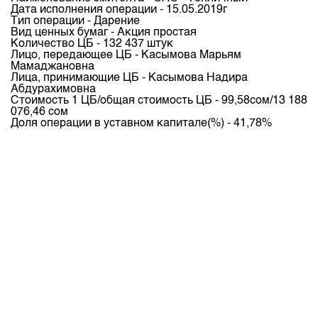
Индекс и Капитализация
Наши партнеры
Финансовый рынок KG
Дата исполнения операции - 15.05.2019г
План работы на год
Тип операции - Дарение
Котировки по ЦБ
Cтратегия развития
Вид ценных бумаг - Акция простая
Пресс-клуб
Количество ЦБ - 132 437 штук
Котировки по драг. металлам
Лицо, передающее ЦБ - Касымова Марьям
Корпоративные документы
25 лет ЗАО КФБ
Мамаджановна
Расписание аукционов по ГЦБ
Лица, принимающие ЦБ - Касымова Надира
Контакты
Абдурахимовна
Результаты аукционов ГЦБ
Стоимость 1 ЦБ/общая стоимость ЦБ - 99,58сом/13 188
076,46 сом
Объем ГЦБ в обращении
Доля операции в уставном капитале(%) - 41,78%
Результаты аукционов по депозитам