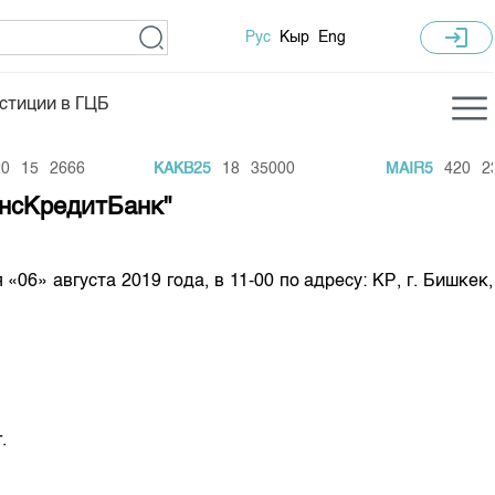
login
Рус
Кыр
Eng
стиции в ГЦБ
ка торгов
Учебный центр
15
2666
KAKB25
18
35000
MAIR5
420
23
ледних торгов
Общая информация
ансКредитБанк"
гов
План работы на год
Капитализация
» августа 2019 года, в 11-00 по адресу: КР, г. Бишкек,
 по ЦБ
 по драг. металлам
е аукционов по ГЦБ
ы аукционов ГЦБ
г.
Б в обращении
ы аукционов по