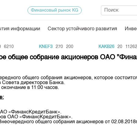
Финансовый рынок KG
ытия информации
Сектор устойчивого развития
Инве
Нормативная база
Статисти
6210
KNEF3
270
200
KAKB26
20
112620
ектор
Биржевая деятельность
Итоги пос
дное общее собрание акционеров ОАО "Фин
Депозитарная деятельность
Архив тор
нформации
Центр раскрытия информации
Индекс и 
дного общего собрания акционеров, которое состоится «06
ов Совета директоров Банка.
Котировки
 окончание в 11:00 часов.
Котировки
в:
KG
Расписани
 ОАО «ФинансКредитБанк».
Результат
оров ОАО «ФинансКредитБанк».
Внеочередного общего собрания акционеров от 02.08.2018
Объем ГЦ
Результат