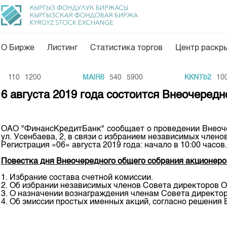
О Бирже
Листинг
Статистика торгов
Центр раскр
О нас
Направления
110
1200
MAIR6
540
5900
KKNTb2
100
Общая информация
Товарно-сырьевой с
6 августа 2019 года состоится Внеочере
Акционеры
Листинг
Руководство
Центр раскрытия и
ОАО "ФинансКредитБанк" сообщает о проведении Внеочере
ул. Усенбаева, 2, в связи с избранием независимых член
Внутренний аудитор
Тарифы
Регистрация «06» августа 2019 года: начало в 10:00 часов.
Аналитика
Комитеты
Повестка дня Внеочередного общего собрания акционеро
Финансовый рынок 
1. Избрание состава счетной комиссии.
Участники торгов
2. Об избрании независимых членов Совета директоров
Пресс-клуб
3. О назначении вознаграждения членам Совета директ
Наши партнеры
4. Об эмиссии простых именных акций, согласно решения 
25 лет ЗАО КФБ
Cтратегия развития