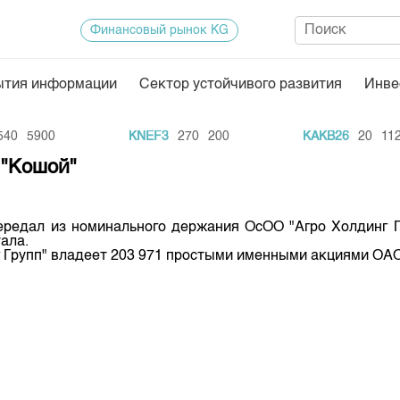
Финансовый рынок KG
ытия информации
Сектор устойчивого развития
Инве
Нормативная база
Статисти
0
5900
KNEF3
270
200
KAKB26
20
1126
ектор
Биржевая деятельность
Итоги пос
 "Кошой"
Депозитарная деятельность
Архив тор
нформации
Центр раскрытия информации
Индекс и 
редал из номинального держания ОсОО "Агро Холдинг Гру
ала.
Котировки
 Групп" владеет 203 971 простыми именными акциями ОАО 
Котировки
KG
Расписани
Результат
Объем ГЦ
Результат