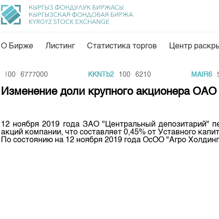
О Бирже
Листинг
Статистика торгов
Центр раскр
О нас
Направления
100
6777000
KKNTb2
100
6210
MAIR6
54
Общая информация
Товарно-сырьевой с
Изменение доли крупного акционера ОАО
Акционеры
Листинг
Руководство
Центр раскрытия и
12 ноября 2019 года ЗАО "Центральный депозитарий" пе
акций компании, что составляет 0,45% от Уставного капит
Внутренний аудитор
Тарифы
По состоянию на 12 ноября 2019 года ОсОО "Агро Холдинг
Аналитика
Комитеты
Финансовый рынок 
Участники торгов
Пресс-клуб
Наши партнеры
25 лет ЗАО КФБ
Cтратегия развития