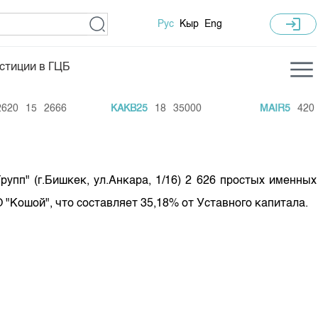
login
Рус
Кыр
Eng
стиции в ГЦБ
ка торгов
Учебный центр
20
15
2666
KAKB25
18
35000
MAIR5
420
2
ледних торгов
Общая информация
гов
План работы на год
Капитализация
пп" (г.Бишкек, ул.Анкара, 1/16) 2 626 простых именных
 по ЦБ
"Кошой", что составляет 35,18% от Уставного капитала.
 по драг. металлам
е аукционов по ГЦБ
ы аукционов ГЦБ
Б в обращении
ы аукционов по