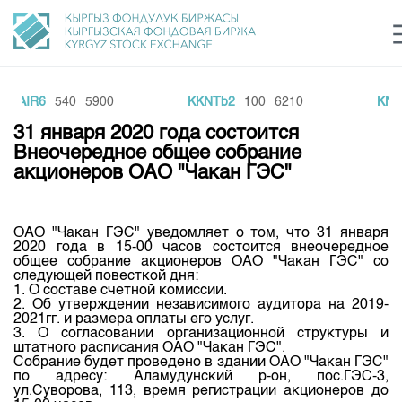
MAIR6
540
5900
KKNTb2
100
6210
KNE
Центр раскрытия информации
Сектор устойчивого развития
Ин
login
31 января 2020 года состоится
Финансовый рынок KG
Рус
Кыр
Eng
Внеочередное общее собрание
акционеров ОАО "Чакан ГЭС"
О нас
Направления
Общая информация
ОАО "Чакан ГЭС" уведомляет о том, что 31 января
2020 года в 15-00 часов состоится внеочередное
Акционеры
общее собрание акционеров ОАО "Чакан ГЭС" со
Нормативная база
Товарно-сырьевой сектор
следующей повесткой дня:
Руководство
1. О составе счетной комиссии.
Листинг
2. Об утверждении независимого аудитора на 2019-
Статистика торгов
Биржевая деятельность
Внутренний аудитор
2021гг. и размера оплаты его услуг.
Центр раскрытия информации
3. О согласовании организационной структуры и
Депозитарная деятельность
Комитеты
Учебный центр
штатного расписания ОАО "Чакан ГЭС".
Итоги последних торгов
Тарифы
Собрание будет проведено в здании ОАО "Чакан ГЭС"
Центр раскрытия информации
по адресу: Аламудунский р-он, пос.ГЭС-3,
Архив торгов
Участники торгов
Аналитика
Общая информация
ул.Суворова, 113, время регистрации акционеров до