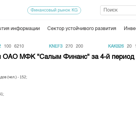
Финансовый рынок KG
ытия информации
Сектор устойчивого развития
Инве
Нормативная база
Статисти
100
6210
KNEF3
270
200
KAKB26
20
11
ектор
Биржевая деятельность
Итоги пос
м ОАО МФК "Салым Финанс" за 4-й период 
Депозитарная деятельность
Архив тор
нформации
Центр раскрытия информации
Индекс и 
в (чел.) - 152;
Котировки
41;
Котировки
KG
Расписани
Результат
Объем ГЦ
Результат