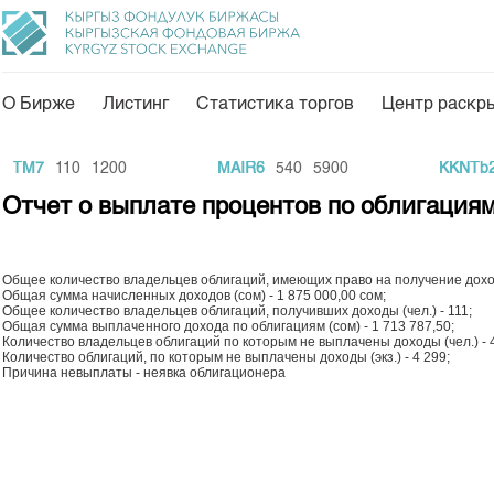
О Бирже
Листинг
Статистика торгов
Центр раскр
О нас
Направления
TM7
110
1200
MAIR6
540
5900
KKNTb2
Общая информация
Товарно-сырьевой с
Отчет о выплате процентов по облигация
Акционеры
Листинг
Руководство
Центр раскрытия и
Общее количество владельцев облигаций, имеющих право на получение доходо
Общая сумма начисленных доходов (сом) - 1 875 000,00 сом;
Внутренний аудитор
Тарифы
Общее количество владельцев облигаций, получивших доходы (чел.) - 111;
Общая сумма выплаченного дохода по облигациям (сом) - 1 713 787,50;
Количество владельцев облигаций по которым не выплачены доходы (чел.) - 
Аналитика
Комитеты
Количество облигаций, по которым не выплачены доходы (экз.) - 4 299;
Причина невыплаты - неявка облигационера
Финансовый рынок 
Участники торгов
Пресс-клуб
Наши партнеры
25 лет ЗАО КФБ
Cтратегия развития