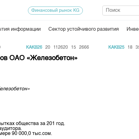
Финансовый рынок KG
ытия информации
Сектор устойчивого развития
Инве
Нормативная база
Статисти
KAKB26
20
112620
15
2666
KAKB25
18
350
ектор
Биржевая деятельность
Итоги пос
еров ОАО «Железобетон»
Депозитарная деятельность
Архив тор
нформации
Центр раскрытия информации
Индекс и 
Котировки
Железобетон»
Котировки
KG
Расписани
Результат
бытках общества за 201 год.
Объем ГЦ
аудитора.
ере 90 000,0 тыс.сом.
Результат
.