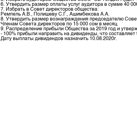
Корпоративные документы
6. Утвердить размер оплаты услуг аудитора в сумме 40 00
7. Избрать в Совет директоров общества:
Контакты
Ремпель А.В., Полишеву С.Г., Ашимбекова А.А.
8. Утвердить размер вознаграждения председателю Совета
Членам Совета директоров по 15 000 сом в месяц.
9. Распределение прибыли Общества за 2019 год и утве
- 100% прибыли направить на дивиденды, что составляет 9
Дату выплаты дивидендов назначить 10.08.2020г.