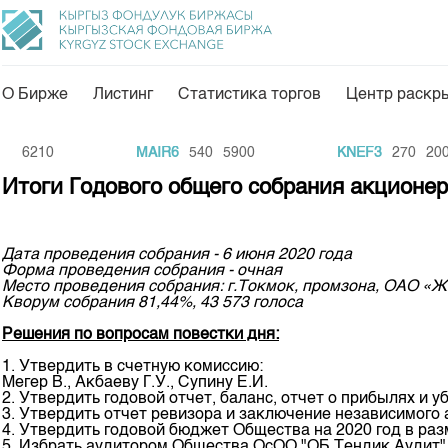
О Бирже
Листинг
Статистика торгов
Центр раскр
О нас
Направления
6210
MAIR6
540
5900
KNEF3
270
200
Общая информация
Товарно-сырьевой с
Итоги Годового общего собрания акцион
Акционеры
Листинг
Руководство
Центр раскрытия и
Дата проведения собрания - 6 июня 2020 года
Форма проведения собрания - очная
Внутренний аудитор
Тарифы
Место проведения собрания: г.Токмок, промзона, ОАО «
Кворум собрания 81,44%, 43 573 голоса
Аналитика
Комитеты
Решения по вопросам повестки дня:
Финансовый рынок 
Участники торгов
1. Утвердить в счетную комиссию:
Пресс-клуб
Мегер В., Акбаеву Г.У., Супину Е.И.
Наши партнеры
2. Утвердить годовой отчет, баланс, отчет о прибылях и у
25 лет ЗАО КФБ
3. Утвердить отчет ревизора и заключение независимого 
Cтратегия развития
4. Утвердить годовой бюджет Общества на 2020 год в разм
5. Избрать аудитором Общества ОсОО "ОБ Тендик Аудит"