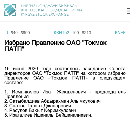
IR6
540
5900
KKNTb2
100
6210
KNEF3
Центр раскрытия информации
Сектор устойчивого развития
Ин
login
Избрано Правление ОАО "Токмок
Финансовый рынок KG
Рус
Кыр
Eng
ПАТП"
О нас
16 июня 2020 года состоялось заседание Совета
Направления
Общая информация
директоров ОАО "Токмок ПАТП" на котором избрано
Правление ОАО «Токмок ПАТП» в следующем
Акционеры
составе:
Нормативная база
Товарно-сырьевой сектор
Руководство
1. Исманкулов Изат Жекшенович - председатель
Листинг
Правления
Статистика торгов
Биржевая деятельность
Внутренний аудитор
2. Сатыбалдиев Абдырахман Алымкулович
Центр раскрытия информации
3. Саатов Талант Джапарович
Депозитарная деятельность
4. Расулов Бакыт Керимкулович
Комитеты
Учебный центр
Итоги последних торгов
Тарифы
5. Изагалиев Ишеналы Бейшеналиевич.
Центр раскрытия информации
Архив торгов
Участники торгов
Аналитика
Общая информация