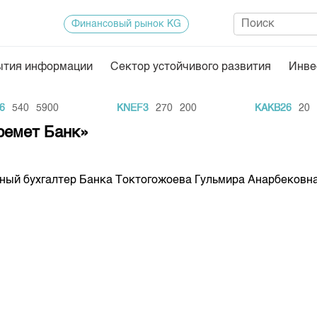
Финансовый рынок KG
ытия информации
Сектор устойчивого развития
Инве
Нормативная база
Статисти
540
5900
KNEF3
270
200
KAKB26
20
1
ектор
Биржевая деятельность
Итоги пос
ремет Банк»
Депозитарная деятельность
Архив тор
нформации
Центр раскрытия информации
Индекс и 
вный бухгалтер Банка Токтогожоева Гульмира Анарбековна
Котировки
Котировки
KG
Расписани
Результат
Объем ГЦ
Результат