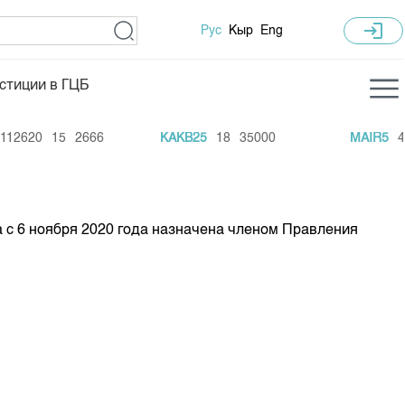
login
Рус
Кыр
Eng
стиции в ГЦБ
ка торгов
Учебный центр
12620
15
2666
KAKB25
18
35000
MAIR5
42
ледних торгов
Общая информация
гов
План работы на год
Капитализация
 с 6 ноября 2020 года назначена членом Правления
 по ЦБ
 по драг. металлам
е аукционов по ГЦБ
ы аукционов ГЦБ
Б в обращении
ы аукционов по