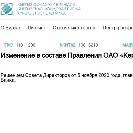
О Бирже
Листинг
Статистика торгов
Центр раскр
О нас
Направления
BTM7
110
1200
KKNTb2
100
6210
MAIR6
Общая информация
Товарно-сырьевой с
Изменение в составе Правления ОАО «Ке
Акционеры
Листинг
Руководство
Центр раскрытия и
Решением Совета Директоров от 5 ноября 2020 года, гла
Банка.
Внутренний аудитор
Тарифы
Аналитика
Комитеты
Финансовый рынок 
Участники торгов
Пресс-клуб
Наши партнеры
25 лет ЗАО КФБ
Cтратегия развития