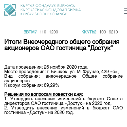
BBTM7
110
1200
KKNTb2
100
6210
Центр раскрытия информации
Сектор устойчивого развития
Ин
login
Итоги Внеочередного общего собрания
Финансовый рынок KG
Рус
Кыр
Eng
акционеров ОАО гостиница "Достук"
О нас
Дата проведения: 26 ноября 2020 года
Направления
Общая информация
Место проведения: г. Бишкек, ул. М. Фрунзе, 429 «б»,
Вид собрания: внеочередное Общее собрание
Акционеры
акционеров
Нормативная база
Товарно-сырьевой сектор
Кворум собрания: 89,29%
Руководство
Листинг
Решения по вопросам повестки дня:
Статистика торгов
Биржевая деятельность
Внутренний аудитор
1. Утвердить внесение изменений в бюджет Совета
Центр раскрытия информации
директоров ОАО гостиница «Достук» на 2020 год.
Депозитарная деятельность
2. Утвердить внесение изменений в бюджет ОАО
Комитеты
Учебный центр
Итоги последних торгов
Тарифы
гостиница «Достук» на 2020 год.
Центр раскрытия информации
Архив торгов
Участники торгов
Аналитика
Общая информация