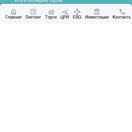
Итоги последних торгов
Котировки по ЦБ
Главная
Центр раскрытия информации
Листинг
Торги
ЦРИ
ESG
Инвестиции
Контакты
О нас
Общая информация
Контакты
Руководство
Наши партнеры
Контакты
+996 312 31 14 84
+996 551 31 14 84
office@kse.kg
Все права защищены © 2004-2026 Копирование материалов – только с