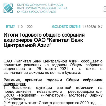
BBTM7
110
1200
GOLDSTD12876,6
156962519.71
Центр раскрытия информации
Сектор устойчивого развития
Ин
login
Итоги Годового общего собрания
Финансовый рынок KG
Рус
Кыр
Eng
акционеров ОАО "Капитал Банк
Центральной Азии"
О нас
Направления
Общая информация
ОАО «Капитал Банк Центральной Азии» сообщает о
принятых решениях на годовом Общем собрании
Акционеры
акционеров от 26 марта 2021 г., а также о
Нормативная база
Товарно-сырьевой сектор
выплаченных доходах по ценным бумагам.
Руководство
Листинг
Решения, принятые годовым Общим собранием
Статистика торгов
Биржевая деятельность
Внутренний аудитор
акционеров:
Центр раскрытия информации
1. Возложить функции счетной комиссии на
Депозитарная деятельность
Комитеты
Учебный центр
представителя независимого реестродержателя
Итоги последних торгов
Тарифы
OcOO «Registrum» («Региструм») Молтоеву Зарину
Центр раскрытия информации
Эркебаевну.
Архив торгов
Участники торгов
Аналитика
Общая информация
2. Утвердить отчет Совета директоров за 2020 год.