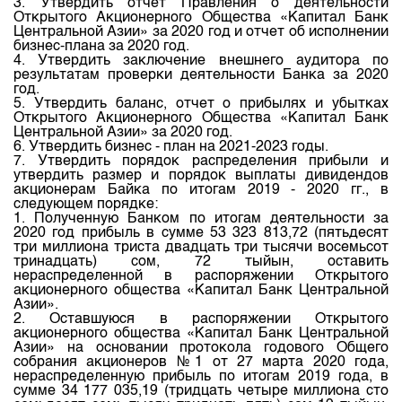
3. Утвердить отчет Правления о деятельности
Индекс и Капитализация
Наши партнеры
Финансовый рынок KG
План работы на год
Открытого Акционерного Общества «Капитал Банк
Центральной Азии» за 2020 год и отчет об исполнении
Котировки по ЦБ
Cтратегия развития
Пресс-клуб
бизнес-плана за 2020 год.
4. Утвердить заключение внешнего аудитора по
Котировки по драг. металлам
Корпоративные документы
25 лет ЗАО КФБ
результатам проверки деятельности Банка за 2020
год.
Расписание аукционов по ГЦБ
Контакты
5. Утвердить баланс, отчет о прибылях и убытках
Открытого Акционерного Общества «Капитал Банк
Результаты аукционов ГЦБ
Центральной Азии» за 2020 год.
6. Утвердить бизнес - план на 2021-2023 годы.
Объем ГЦБ в обращении
7. Утвердить порядок распределения прибыли и
утвердить размер и порядок выплаты дивидендов
Результаты аукционов по депозитам
акционерам Байка по итогам 2019 - 2020 гг., в
следующем порядке:
1. Полученную Банком по итогам деятельности за
2020 год прибыль в сумме 53 323 813,72 (пятьдесят
три миллиона триста двадцать три тысячи восемьсот
тринадцать) сом, 72 тыйын, оставить
нераспределенной в распоряжении Открытого
акционерного общества «Капитал Банк Центральной
Азии».
2. Оставшуюся в распоряжении Открытого
акционерного общества «Капитал Банк Центральной
Азии» на основании протокола годового Общего
собрания акционеров №1 от 27 марта 2020 года,
нераспределенную прибыль по итогам 2019 года, в
сумме 34 177 035,19 (тридцать четыре миллиона сто