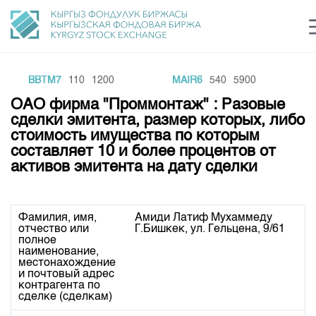
BBTM7
110
1200
MAIR6
540
5900
Центр раскрытия информации
Сектор устойчивого развития
Ин
login
ОАО фирма "Проммонтаж" : Разовые
Финансовый рынок KG
Рус
Кыр
Eng
сделки эмитента, размер которых, либо
стоимость имущества по которым
О нас
составляет 10 и более процентов от
активов эмитента на дату сделки
Направления
Общая информация
Акционеры
Нормативная база
Товарно-сырьевой сектор
Фамилия, имя,
Амиди Латиф Мухаммеду
Руководство
отчество или
Г.Бишкек, ул. Гельцена, 9/61
Листинг
Статистика торгов
полное
Биржевая деятельность
Внутренний аудитор
наименование,
Центр раскрытия информации
местонахождение
Депозитарная деятельность
Комитеты
Учебный центр
Итоги последних торгов
и почтовый адрес
Тарифы
контрагента по
Центр раскрытия информации
Архив торгов
сделке (сделкам)
Участники торгов
Аналитика
Общая информация