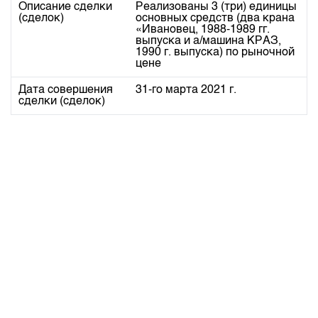
Индекс и Капитализация
Описание сделки
Реализованы 3 (три) единицы
Наши партнеры
Финансовый рынок KG
План работы на год
(сделок)
основных средств (два крана
Котировки по ЦБ
«Ивановец, 1988-1989 гг.
Cтратегия развития
Пресс-клуб
выпуска и а/машина КРАЗ,
Котировки по драг. металлам
1990 г. выпуска) по рыночной
Корпоративные документы
25 лет ЗАО КФБ
цене
Расписание аукционов по ГЦБ
Контакты
Дата совершения
31-го марта 2021 г.
Результаты аукционов ГЦБ
сделки (сделок)
Объем ГЦБ в обращении
Результаты аукционов по депозитам