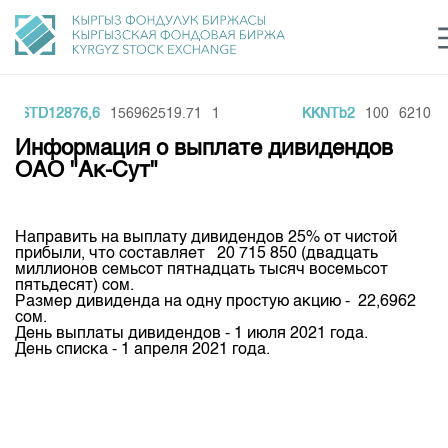
LDSTD12876,6
156962519.71
1
KKNTb2
100
6210
Центр раскрытия информации
Сектор устойчивого развития
Ин
login
Информация о выплате дивидендов
Финансовый рынок KG
Рус
Кыр
Eng
ОАО "Ак-Сут"
О нас
Направить на выплату дивидендов 25% от чистой
Направления
Общая информация
прибыли, что составляет 20 715 850 (двадцать
миллионов семьсот пятнадцать тысяч восемьсот
Акционеры
пятьдесят) сом.
Нормативная база
Товарно-сырьевой сектор
Размер дивиденда на одну простую акцию - 22,6962
Руководство
сом.
Листинг
День выплаты дивидендов - 1 июля 2021 года.
Статистика торгов
Биржевая деятельность
Внутренний аудитор
День списка - 1 апреля 2021 года.
Центр раскрытия информации
Депозитарная деятельность
Комитеты
Учебный центр
Итоги последних торгов
Тарифы
Центр раскрытия информации
Архив торгов
Участники торгов
Аналитика
Общая информация