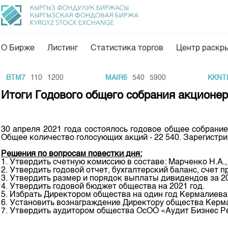
О Бирже
Листинг
Статистика торгов
Центр раскр
О нас
Направления
BTM7
110
1200
MAIR6
540
5900
KKNTb2
Общая информация
Товарно-сырьевой с
Итоги Годового общего собрания акционе
Акционеры
Листинг
Руководство
Центр раскрытия и
30 апреля 2021 года состоялось годовое общее собрание
Общее количество голосующих акций - 22 540. Зарегистрир
Внутренний аудитор
Тарифы
Решения по вопросам повестки дня:
Аналитика
Комитеты
1. Утвердить счетную комиссию в составе: Марченко Н.А.
2. Утвердить годовой отчет, бухгалтерский баланс, счет 
Финансовый рынок 
3. Утвердить размер и порядок выплаты дивидендов за 20
Участники торгов
4. Утвердить годовой бюджет общества на 2021 год.
Пресс-клуб
5. Избрать Директором общества на один год Кермалиева 
Наши партнеры
6. Установить вознаграждение Директору общества Керма
25 лет ЗАО КФБ
7. Утвердить аудитором общества ОсОО «Аудит Бизнес Ре
Cтратегия развития