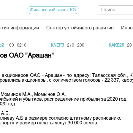
Финансовый рынок KG
ытия информации
Сектор устойчивого развития
Инве
Нормативная база
Статисти
100
6210
KNEF3
270
200
KAKB26
20
1
ектор
Биржевая деятельность
Итоги пос
ров ОАО "Арашан"
Депозитарная деятельность
Архив тор
нформации
Центр раскрытия информации
Индекс и 
 акционеров ОАО «Арашан» по адресу: Таласская обл., К
овались акционеры, с количеством голосов - 22 337, квору
Котировки
Котировки
, Моминов М.А., Момынов Э.А.
прибылей и убытков, распределение прибыли за 2020 год.
KG
Расписани
20 год.
Результат
А.Б.
лиеву А.Б.в размере согласно штатному расписанию.
Объем ГЦ
порт» и размер оплаты услуг 30 000 сомов.
Результат