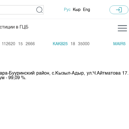
login
Рус
Кыр
Eng
стиции в ГЦБ
ка торгов
Учебный центр
12620
15
2666
KAKB25
18
35000
MAIR5
42
ледних торгов
Общая информация
гов
План работы на год
Капитализация
ара-Бууринский район, с.Кызыл-Адыр, ул.Ч.Айтматова 17.
м - 99,09 %.
 по ЦБ
 по драг. металлам
е аукционов по ГЦБ
ы аукционов ГЦБ
Б в обращении
ы аукционов по