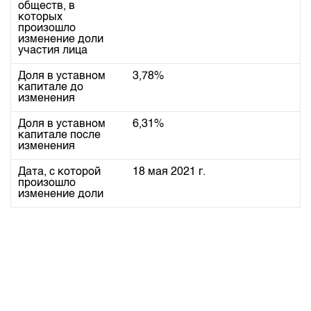
Индекс и Капитализация
обществ, в
Наши партнеры
Финансовый рынок KG
План работы на год
которых
Котировки по ЦБ
произошло
Cтратегия развития
Пресс-клуб
изменение доли
Котировки по драг. металлам
участия лица
Корпоративные документы
25 лет ЗАО КФБ
Расписание аукционов по ГЦБ
Доля в уставном
3,78%
Контакты
капитале до
Результаты аукционов ГЦБ
изменения
Объем ГЦБ в обращении
Доля в уставном
6,31%
капитале после
Результаты аукционов по депозитам
изменения
Дата, с которой
18 мая 2021 г.
произошло
изменение доли