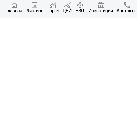
Котировки по ЦБ
Главная
Центр раскрытия информации
Листинг
Торги
ЦРИ
ESG
Инвестиции
Контакты
О нас
Общая информация
Контакты
Руководство
Наши партнеры
Контакты
+996 312 31 14 84
+996 551 31 14 84
office@kse.kg
Все права защищены © 2004-2026 Копирование материалов – только с
письменного разрешения. Лицензия №37 НКРЦБ от 30.11.2000 г.