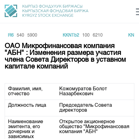
MAIR6
540
5900
KKNTb2
100
6210
KNEF
Центр раскрытия информации
Сектор устойчивого развития
Ин
login
ОАО Микрофинансовая компания
Финансовый рынок KG
Рус
Кыр
Eng
"АБН" : Изменения размера участия
члена Совета Директоров в уставном
О нас
капитале компаний
Направления
Общая информация
Акционеры
Фамилия, имя,
Кожомуратов Болот
Нормативная база
Товарно-сырьевой сектор
отчество
Назарбекович
Руководство
Листинг
Должность лица
Председатель Совета
Статистика торгов
Биржевая деятельность
Внутренний аудитор
директоров
Центр раскрытия информации
Депозитарная деятельность
Комитеты
Учебный центр
Итоги последних торгов
Наименование
Открытое акционерное
Тарифы
Центр раскрытия информации
эмитента, его
общество "Микрофинансовая
Архив торгов
Участники торгов
дочерних и
компания "АБН"
Аналитика
Общая информация
зависимых