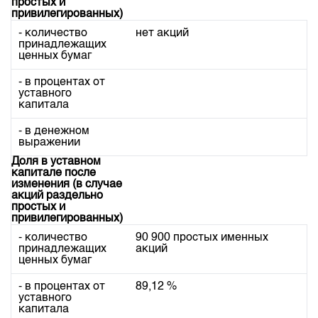
простых и
Индекс и Капитализация
Наши партнеры
Финансовый рынок KG
План работы на год
привилегированных)
Котировки по ЦБ
Cтратегия развития
Пресс-клуб
- количество
нет акций
принадлежащих
Котировки по драг. металлам
Корпоративные документы
25 лет ЗАО КФБ
ценных бумаг
Расписание аукционов по ГЦБ
Контакты
- в процентах от
уставного
Результаты аукционов ГЦБ
капитала
Объем ГЦБ в обращении
- в денежном
выражении
Результаты аукционов по депозитам
Доля в уставном
капитале после
изменения (в случае
акций раздельно
простых и
привилегированных)
- количество
90 900 простых именных
принадлежащих
акций
ценных бумаг
- в процентах от
89,12 %
уставного
капитала