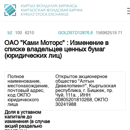
KNTb2
100
6210
GOLDSTD12876,6
156962519.71
1
Центр раскрытия информации
Сектор устойчивого развития
Ин
login
ОАО "Ками Моторс" : Изменение в
Финансовый рынок KG
Рус
Кыр
Eng
списке владельцев ценных бумаг
(юридических лиц)
О нас
Направления
Общая информация
Полное
Открытое акционерное
наименование,
общество "Алтын
Акционеры
Нормативная база
Товарно-сырьевой сектор
местонахождение,
Девелопмент", Кыргызская
почтовый адрес,
республика, г. Бишкек, пр.
Руководство
Листинг
код ОКПО
Чуй, 111а. , ИНН
Статистика торгов
Биржевая деятельность
юридического
00805201810268, ОКПО
Внутренний аудитор
лица
30241988
Центр раскрытия информации
Депозитарная деятельность
Комитеты
Учебный центр
Доля в уставном
Итоги последних торгов
Тарифы
капитале до
Центр раскрытия информации
изменения (в случае
Архив торгов
Участники торгов
Аналитика
Общая информация
акций раздельно