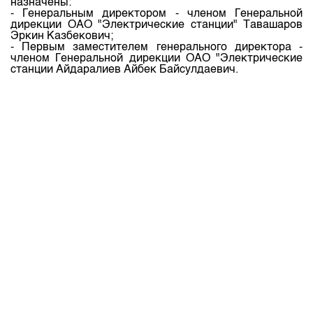
назначены:
Индекс и Капитализация
Наши партнеры
Финансовый рынок KG
План работы на год
- Генеральным директором - членом Генеральной
дирекции ОАО "Электрические станции" Тавашаров
Котировки по ЦБ
Cтратегия развития
Пресс-клуб
Эркин Казбекович;
- Первым заместителем генерального директора -
Котировки по драг. металлам
Корпоративные документы
25 лет ЗАО КФБ
членом Генеральной дирекции ОАО "Электрические
станции Айдаралиев Айбек Байсулдаевич.
Расписание аукционов по ГЦБ
Контакты
Результаты аукционов ГЦБ
Объем ГЦБ в обращении
Результаты аукционов по депозитам