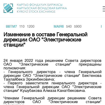
BBTM7
110
1200
MAIR6
540
5900
KK
Центр раскрытия информации
Сектор устойчивого развития
Ин
login
Изменение в составе Генеральной
Финансовый рынок KG
Рус
Кыр
Eng
дирекции ОАО "Электрические
станции"
О нас
Направления
Общая информация
24 января 2022 года решением Совета директоров
ОАО "Электрические станции" прекращены
Акционеры
полномочия:
Нормативная база
Товарно-сырьевой сектор
- Генерального директора - члена Генеральной
Руководство
дирекции ОАО "Электрические станции" Бектенова
Листинг
Таалайбека Эркинбековича;
Статистика торгов
Биржевая деятельность
Внутренний аудитор
- Первого заместителя генерального директора -
Центр раскрытия информации
члена Генеральной дирекции ОАО "Электрические
Депозитарная деятельность
Комитеты
Учебный центр
станции" Кушубакова Алмаза Канатбековича.
Итоги последних торгов
Тарифы
Центр раскрытия информации
Членами Генеральной дирекции решением Совета
Архив торгов
Участники торгов
Аналитика
Общая информация
директоров ОАО "Электрические станции"