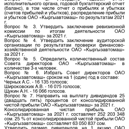
Индекс и Капитализация
Наши партнеры
Финансовый рынок KG
исполнительного органа, годовой бухгалтерский отчет
План работы на год
(баланс), в том числе отчет о прибылях и убытках
Котировки по ЦБ
Cтратегия развития
(счетов прибылей и убытков), распределение прибыли
Пресс-клуб
и убытков ОАО «Кыргыавтомаш» по результатам 2021
Котировки по драг. металлам
г.
Корпоративные документы
25 лет ЗАО КФБ
Вопрос № 3. Утвердить заключение ревизионной
Расписание аукционов по ГЦБ
комиссии по итогам деятельности ОАО
Контакты
«Кыргызавтомаш» за 2021 г.
Результаты аукционов ГЦБ
Вопрос № 4. Утвердить заключение аудиторской
организации по результатам проверки финансово-
Объем ГЦБ в обращении
хозяйственной деятельности ОАО «Кыргызавтомаш»
за 2021 г.
Результаты аукционов по депозитам
Вопрос № 5. Определить количественный состав
Совета директоров ОАО «Кыргызавтомаш» в
количестве 3-х человек.
Вопрос № 6. Избрать Совет директоров ОАО
«Кыргызавтомаш» сроком на 1 (один) год в составе:
Черных А.С. - 16 135 голосов;
Широковских А.В. - 16 075 голосов;
Щукин А.Н. - 16 066 голосов.
Вопрос № 7. Направить на выплату дивидендов 25
(двадцать пять) процентов от консолидированной
чистой прибыли ОАО «Кыргызавтомаш» за 2021 г.
Консолидированная чистая прибыль ОАО
«Кыргызавтомаш» за 2021 г. составляет 252 203 348
сом. 25 % от консолидированной чистой прибыли ОАО
«Кыргызавтомаш» составляет 63 050 837 сом.
Утвердить размер дивидендов на 1 акцию ОАО