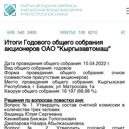
MAIR6
540
5900
KKNTb2
100
6210
KNE
Центр раскрытия информации
Сектор устойчивого развития
Ин
login
Итоги Годового общего собрания
Финансовый рынок KG
Рус
Кыр
Eng
акционеров ОАО "Кыргызавтомаш"
О нас
Дата проведения общего собрания: 15.04.2022 г.
Вид общего собрания: годовое
Направления
Общая информация
Форма проведения общего собрания: очное
(совместное присутствие акционеров)
Акционеры
Место проведения общего собрания: Кыргызская
Нормативная база
Товарно-сырьевой сектор
Республика, г. Бишкек, ул. Матросова, 1а
Руководство
Кворум общего собрания: 16 197 (68,98 %).
Листинг
Статистика торгов
Биржевая деятельность
Внутренний аудитор
Решения по вопросам повестки дня:
Центр раскрытия информации
Вопрос № 1. Утвердить состав счетной комиссии в
Депозитарная деятельность
количестве трех человек:
Комитеты
Учебный центр
Итоги последних торгов
Тарифы
Ведмедь Юлия Сергеевна
Центр раскрытия информации
Кенжебаев Бекжан Тологонович
Архив торгов
Участники торгов
Аналитика
Джапарова Назира Абылкасымовна.
Общая информация
Вопрос № 2. Утвердить годовой отчет