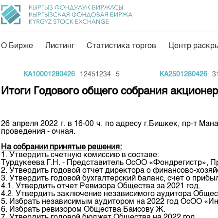
О Бирже
Листинг
Статистика торгов
Центр раскр
О нас
Направления
KA10001280426
12451234
5
KA2501280426
311
Общая информация
Товарно-сырьевой с
Итоги Годового общего собрания акционе
Акционеры
Листинг
Руководство
Центр раскрытия и
26 апреля 2022 г. в 16-00 ч. по адресу г.Бишкек, пр-т 
проведения - очная.
Внутренний аудитор
Тарифы
На собрании принятые решения:
Аналитика
Комитеты
1. Утвердить счетную комиссию в составе:
Турдукеева Г.Н. - Представитель ОсОО «Фондрегистр», Пр
Финансовый рынок 
2. Утвердить годовой отчет директора о финансово-хозяй
Участники торгов
3. Утвердить годовой бухгалтерский баланс, счет о прибыл
Пресс-клуб
4.1. Утвердить отчет Ревизора Общества за 2021 год.
Наши партнеры
4.2. Утвердить заключение независимого аудитора Общес
25 лет ЗАО КФБ
5. Избрать независимым аудитором на 2022 год ОсОО «Ин
Cтратегия развития
6. Избрать ревизором Общества Баисову Ж.
7. Утвердить годовой бюджет Общества на 2022 год.