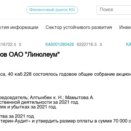
Финансовый рынок KG
ытия информации
Сектор устойчивого развития
Инве
Нормативная база
Статисти
6722.5
5
KA5001280426
6222716.5
5
KA1
ектор
Биржевая деятельность
Итоги пос
ров ОАО "Линолеум"
Депозитарная деятельность
Архив тор
нформации
Центр раскрытия информации
Индекс и 
Манаса, 40 каб.228 состоялось годовое общее собрание акц
Котировки
Котировки
едседатель; Алтынбек к. Н.; Мамытова А.
KG
Расписани
ственной деятельности за 2021 год.
ях и убытках за 2021 год.
Результат
тва за 2021 год.
Объем ГЦ
терин-Аудит» и утвердить размер оплаты в сумме 70 000 
Результат