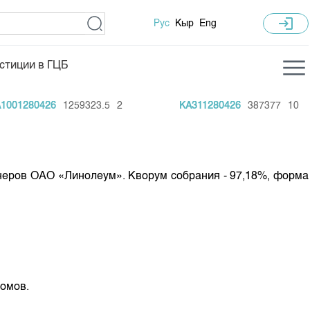
login
Рус
Кыр
Eng
стиции в ГЦБ
ка торгов
Учебный центр
001280426
1259323.5
2
KA311280426
387377
10
ледних торгов
Общая информация
гов
План работы на год
Капитализация
ионеров ОАО «Линолеум». Кворум собрания - 97,18%, форма
 по ЦБ
 по драг. металлам
е аукционов по ГЦБ
ы аукционов ГЦБ
Б в обращении
сомов.
ы аукционов по