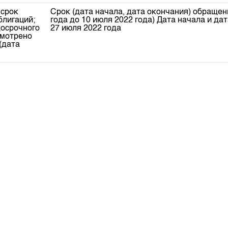
депозита
 срок
Срок (дата начала, дата окончания) обращени
блигаций;
года до 10 июля 2022 года) Дата начала и дат
досрочного
27 июля 2022 года
смотрено
(дата