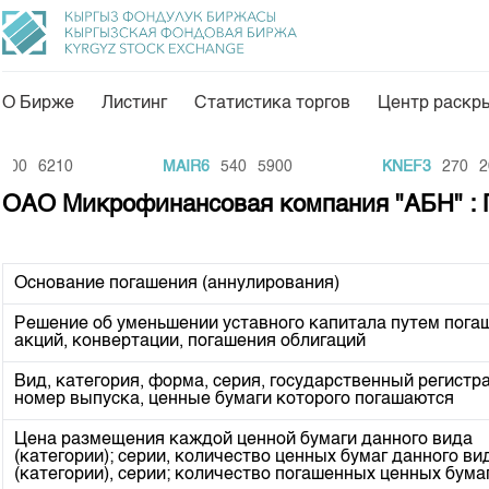
О Бирже
Листинг
Статистика торгов
Центр раскр
О нас
Направления
00
6210
MAIR6
540
5900
KNEF3
270
200
Общая информация
Товарно-сырьевой с
ОАО Микрофинансовая компания "АБН" : 
Акционеры
Листинг
Руководство
Центр раскрытия и
Основание погашения (аннулирования)
Внутренний аудитор
Тарифы
Решение об уменьшении уставного капитала путем пога
акций, конвертации, погашения облигаций
Аналитика
Комитеты
Финансовый рынок 
Вид, категория, форма, серия, государственный регист
Участники торгов
номер выпуска, ценные бумаги которого погашаются
Пресс-клуб
Наши партнеры
Цена размещения каждой ценной бумаги данного вида
25 лет ЗАО КФБ
(категории); серии, количество ценных бумаг данного ви
Cтратегия развития
(категории), серии; количество погашенных ценных бума