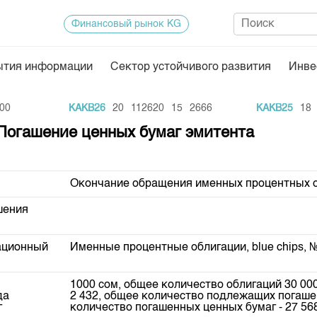
Финансовый рынок KG
ытия информации
Сектор устойчивого развития
Инве
Нормативная база
Статисти
KAKB26
20
112620
15
2666
KAKB25
18
3
ектор
Биржевая деятельность
Итоги пос
Погашение ценных бумаг эмитента
Депозитарная деятельность
Архив тор
нформации
Центр раскрытия информации
Индекс и 
Окончание обращения именных процентных 
Котировки
шения
Котировки
KG
Расписани
рационный
Именные процентные облигации, blue chips, №
Результат
1000 сом, общее количество облигаций 30 00
Объем ГЦ
да
2 432, общее количество подлежащих погашен
г
количество погашенных ценных бумаг - 27 56
Результат