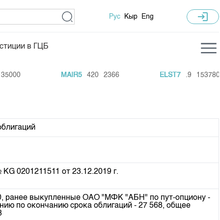
login
Рус
Кыр
Eng
стиции в ГЦБ
ка торгов
Учебный центр
5000
MAIR5
420
2366
ELST7
.9
153780
ледних торгов
Общая информация
гов
План работы на год
Капитализация
облигаций
 по ЦБ
 по драг. металлам
е аукционов по ГЦБ
 КG 0201211511 от 23.12.2019 г.
ы аукционов ГЦБ
0, ранее выкупленные ОАО "МФК "АБН" по пут-опциону -
Б в обращении
ию по окончанию срока облигаций - 27 568, общее
8
ы аукционов по