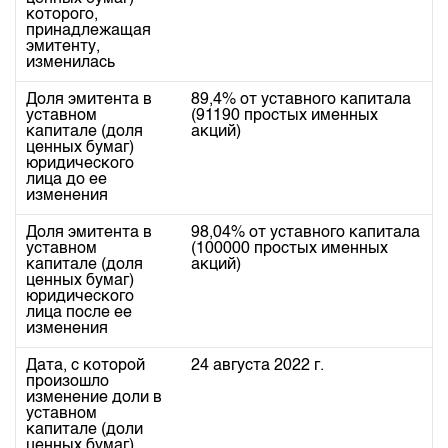
Индекс и Капитализация
Наши партнеры
Финансовый рынок KG
которого,
План работы на год
принадлежащая
Котировки по ЦБ
Cтратегия развития
Пресс-клуб
эмитенту,
изменилась
Котировки по драг. металлам
Корпоративные документы
25 лет ЗАО КФБ
Доля эмитента в
89,4% от уставного капитала
Расписание аукционов по ГЦБ
Контакты
уставном
(91190 простых именных
капитале (доля
акций)
Результаты аукционов ГЦБ
ценных бумаг)
юридического
Объем ГЦБ в обращении
лица до ее
изменения
Результаты аукционов по депозитам
Доля эмитента в
98,04% от уставного капитала
уставном
(100000 простых именных
капитале (доля
акций)
ценных бумаг)
юридического
лица после ее
изменения
Дата, с которой
24 августа 2022 г.
произошло
изменение доли в
уставном
капитале (доли
ценных бумаг)