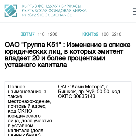
BBTM7
110
1200
KKNTb2
100
6210
Центр раскрытия информации
Сектор устойчивого развития
Ин
login
ОАО "Группа К51" : Изменение в списке
Финансовый рынок KG
Рус
Кыр
Eng
юридических лиц, в которых эмитент
владеет 20 и более процентами
О нас
уставного капитала
Направления
Общая информация
Акционеры
Полное
ОАО "Ками Моторс", г.
Нормативная база
Товарно-сырьевой сектор
наименование, а
Бишкек, пр. Чуй, 50-50, код
Руководство
также
ОКПО 30835143
Листинг
местонахождение,
Статистика торгов
Биржевая деятельность
Внутренний аудитор
почтовый адрес,
Центр раскрытия информации
код ОКПО
Депозитарная деятельность
юридического
Комитеты
Учебный центр
Итоги последних торгов
Тарифы
лица, доля участия
Центр раскрытия информации
в уставном
Архив торгов
Участники торгов
Аналитика
капитале (доля
Общая информация
ценных бумаг)