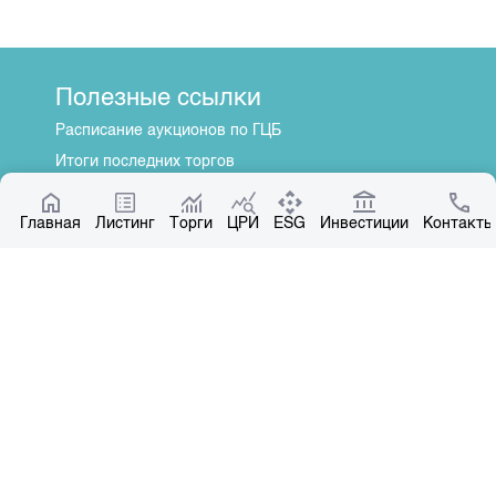
Полезные ссылки
Расписание аукционов по ГЦБ
Итоги последних торгов
Котировки по ЦБ
Главная
Центр раскрытия информации
Листинг
Торги
ЦРИ
ESG
Инвестиции
Контакты
О нас
Общая информация
Контакты
Руководство
Наши партнеры
Контакты
+996 312 31 14 84
+996 551 31 14 84