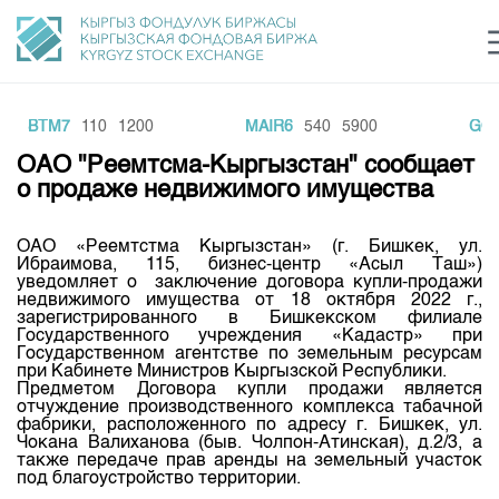
BBTM7
110
1200
MAIR6
540
5900
GOL
Центр раскрытия информации
Сектор устойчивого развития
Ин
login
ОАО "Реемтсма-Кыргызстан" сообщает
Финансовый рынок KG
Рус
Кыр
Eng
о продаже недвижимого имущества
О нас
ОАО «Реемтстма Кыргызстан» (г. Бишкек, ул.
Ибраимова, 115, бизнес-центр «Асыл Таш»)
Направления
Общая информация
уведомляет о заключение договора купли-продажи
недвижимого имущества от 18 октября 2022 г.,
Акционеры
зарегистрированного в Бишкекском филиале
Нормативная база
Товарно-сырьевой сектор
Государственного учреждения «Кадастр» при
Руководство
Государственном агентстве по земельным ресурсам
Листинг
при Кабинете Министров Кыргызской Республики.
Статистика торгов
Биржевая деятельность
Внутренний аудитор
Предметом Договора купли продажи является
Центр раскрытия информации
отчуждение производственного комплекса табачной
Депозитарная деятельность
фабрики, расположенного по адресу г. Бишкек, ул.
Комитеты
Учебный центр
Итоги последних торгов
Тарифы
Чокана Валиханова (быв. Чолпон-Атинская), д.2/3, а
Центр раскрытия информации
также передаче прав аренды на земельный участок
Архив торгов
Участники торгов
Аналитика
под благоустройство территории.
Общая информация