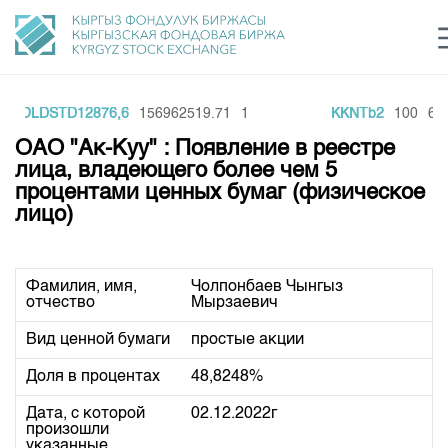
GOLDSTD12876,6
156962519.71
1
KKNTb2
100
621
Центр раскрытия информации
Сектор устойчивого развития
Ин
login
ОАО "Ак-Куу" : Появление в реестре
Финансовый рынок KG
Рус
Кыр
Eng
лица, владеющего более чем 5
процентами ценных бумаг (физическое
О нас
лицо)
Направления
Общая информация
Акционеры
Фамилия, имя,
Чолпонбаев Чынгыз
Нормативная база
Товарно-сырьевой сектор
отчество
Мырзаевич
Руководство
Листинг
Вид ценной бумаги
простые акции
Статистика торгов
Биржевая деятельность
Внутренний аудитор
Центр раскрытия информации
Депозитарная деятельность
Доля в процентах
48,8248%
Комитеты
Учебный центр
Итоги последних торгов
Тарифы
Центр раскрытия информации
Дата, с которой
02.12.2022г
Архив торгов
Участники торгов
Аналитика
произошли
Общая информация
указанные