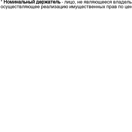
*
Номинальный держатель
- лицо, не являющееся владель
Корпоративные документы
осуществляющее реализацию имущественных прав по ценн
Контакты