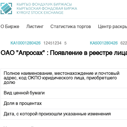
О Бирже
Листинг
Статистика торгов
Центр раскр
О нас
Направления
KA10001280426
12451234
5
KA5001280426
6222
Общая информация
Товарно-сырьевой с
ОАО "Апросах" : Появление в реестре лиц
Акционеры
Листинг
Руководство
Центр раскрытия и
Полное наименование, местонахождение и почтовый
адрес, код ОКПО юридического лица, приобретшего
Внутренний аудитор
Тарифы
долю
Аналитика
Комитеты
Вид ценной бумаги
Финансовый рынок 
Участники торгов
Доля в процентах
Пресс-клуб
Наши партнеры
Дата, с которой произошли указанные изменения
25 лет ЗАО КФБ
Cтратегия развития