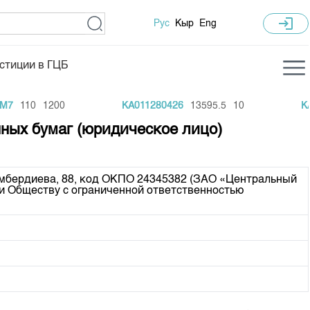
login
Рус
Кыр
Eng
стиции в ГЦБ
ка торгов
Учебный центр
7
110
1200
KA011280426
13595.5
10
KA0
ледних торгов
Общая информация
нных бумаг (юридическое лицо)
гов
План работы на год
Капитализация
жомбердиева, 88, код ОКПО 24345382 (ЗАО «Центральный 
и Обществу с ограниченной ответственностью 
 по ЦБ
 по драг. металлам
е аукционов по ГЦБ
ы аукционов ГЦБ
Б в обращении
ы аукционов по