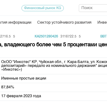
Финансовый рынок KG
ытия информации
Сектор устойчивого развития
Инве
Нормативная база
Статисти
716.5
5
KA2501280426
3116722.5
5
BBTM
ектор
Биржевая деятельность
Итоги пос
а, владеющего более чем 5 процентами це
Депозитарная деятельность
Архив тор
нформации
Центр раскрытия информации
Индекс и 
ОсОО "Инкотес" КР, Чуйская обл., г. Кара-Балта, ул. Ко
депозитарий» передало из номинального держания* акци
Котировки
«Инкотес»)
Котировки
Именные простые акции
KG
Расписани
87,84%
Результат
17 февраля 2023 года
Объем ГЦ
Результат