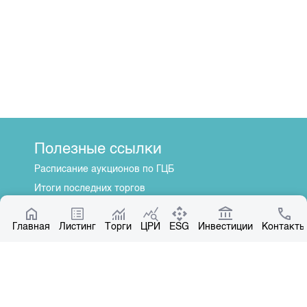
Полезные ссылки
Расписание аукционов по ГЦБ
Итоги последних торгов
Котировки по ЦБ
Главная
Центр раскрытия информации
Листинг
Торги
ЦРИ
ESG
Инвестиции
Контакты
О нас
Общая информация
Контакты
Руководство