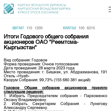
BBTM7
110
1200
KKNTb2
100
6210
Центр раскрытия информации
Сектор устойчивого развития
Ин
login
Итоги Годового общего собрания
Финансовый рынок KG
Рус
Кыр
Eng
акционеров ОАО "Реемтсма-
Кыргызстан"
О нас
Вид собрания: Годовое
Направления
Общая информация
Форма проведения: Очное голосование
Дата проведения: 28 марта 2023 года
Акционеры
Место проведения: г. Бишкек, ул. Абдрахманова, 191
Нормативная база
Товарно-сырьевой сектор
Отель «Hyatt»
Руководство
Кворум Собрания: 99,73% (155 680 381 акций)
Листинг
Статистика торгов
Биржевая деятельность
Внутренний аудитор
Годовое Общее собрание акционеров приняло
Центр раскрытия информации
следующие решения:
Депозитарная деятельность
Комитеты
Учебный центр
1. Избрать Председателем собрания - Пархоменко
Итоги последних торгов
Тарифы
Оксану Владимировну.
Центр раскрытия информации
2. Избрать Секретарем Собрания - Лунегову
Архив торгов
Участники торгов
Аналитика
Общая информация
Александру Сергеевну.