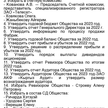
3. Избрать в счетную комиссию:
Индекс и Капитализация
Наши партнеры
Финансовый рынок KG
План работы на год
- Кованова А.В. — Председатель Счетной комиссии,
представитель специализированного регистратора
Котировки по ЦБ
Cтратегия развития
Пресс-клуб
ЗАО «Телесат».
- Ховякова Олега.
Котировки по драг. металлам
Корпоративные документы
25 лет ЗАО КФБ
- Жаныбекову Айгерим.
4. Утвердить годовой бюджет Общества на 2023 год.
Расписание аукционов по ГЦБ
Контакты
5. Утвердить отчет Генерального Директора за 2022 г.
6. Утвердить информацию по процессу продажи
Результаты аукционов ГЦБ
Фабрик.
7. Утвердить годовой баланс Общества за 2022 год.
Объем ГЦБ в обращении
8. Утвердить счет прибыли и убытков за 2022 год.
9. Утвердить решение о распределении прибыли и
Результаты аукционов по депозитам
убытков за 2022 год.
10. Утвердить порядок выплаты дивидендов
акционерам.
11. Утвердить отчет Ревизора Общества по итогам
2022 года.
12. Утвердить отчет Аудитора Общества за 2022 год.
13. Утвердить Аудитором Общества на 2023 год-ЗАО
АКФ «Кыргыз Аудит» и утвердить размер
вознаграждения аудитора.
14. Избрать Ревизором Общества - Строеву Алену
Петровну.
15. Избрать в состав СД Общества:
- Ричарда Хэтэуэй
- Удодова Сергея
- Верещак Елену.